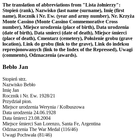
The translation of abbreviations from "Lista żołnierzy":
Stopień (rank), Nazwisko (last name (surname), Imię (first
name), Rocznik i Nr. Ew. (year and army number), Nr. Krzyża
Monte Cassino (Monte Cassino Commemorative Cross
number), Miejsce urodzenia (place of birth), Data urodzenia
(date of birth), Data smierci (date of death), Miejsce śmierci
(place of death), Cmentarz (cemetery), Położenie grobu (grave
location), Link do grobu (link to the grave), Link do indeksu
represjonowanych (link to the Index of the Repressed), Uwagi
(comments), Odznaczenia (awards).
Bebło Jan
Stopień
strz.
Nazwisko
Bebło
Imię
Jan
Rocznik i Nr. Ew.
1928/21
Przydział
pion.
Miejsce urodzenia
Werynia / Kolbuszowa
Data urodzenia
24.06.1928
Data śmierci
23.08.2004
Miejsce śmierci
San Lorenzo, Santa Fe, Argentina
Odznaczenia
The War Medal (116/46)
Uwagi
Pochwała (81/46)