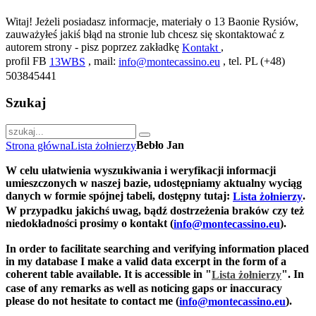
Witaj! Jeżeli posiadasz informacje, materiały o 13 Baonie Rysiów,
zauważyłeś jakiś błąd na stronie lub chcesz się skontaktować z
autorem strony - pisz poprzez zakładkę
,
Kontakt
profil FB
, mail:
, tel. PL (+48)
13WBS
info@montecassino.eu
503845441
Szukaj
Bebło Jan
Strona główna
Lista żołnierzy
W celu ułatwienia wyszukiwania i weryfikacji informacji
umieszczonych w naszej bazie, udostępniamy aktualny wyciąg
danych w formie spójnej tabeli, dostępny tutaj:
.
Lista żołnierzy
W przypadku jakichś uwag, bądź dostrzeżenia braków czy też
niedokładności prosimy o kontakt (
).
info@montecassino.eu
In order to facilitate searching and verifying information placed
in my database I make a valid data excerpt in the form of a
coherent table available. It is accessible in "
".
In
Lista żołnierzy
case of any remarks as well as noticing gaps or inaccuracy
please do not hesitate to contact me (
).
info@montecassino.eu