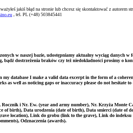
ważyłeś jakiś błąd na stronie lub chcesz się skontaktować z autorem str
, tel. PL (+48) 503845441
ino.eu
czonych w naszej bazie, udostępniamy aktualny wyciąg danych w f
, bądź dostrzeżenia braków czy też niedokładności prosimy o kon
in my database I make a valid data excerpt in the form of a coheren
ks as well as noticing gaps or inaccuracy please do not hesitate to
e), Rocznik i Nr. Ew. (year and army number), Nr. Krzyża Monte C
 birth), Data urodzenia (date of birth), Data smierci (date of de
rave location), Link do grobu (link to the grave), Link do indeksu
comments), Odznaczenia (awards).