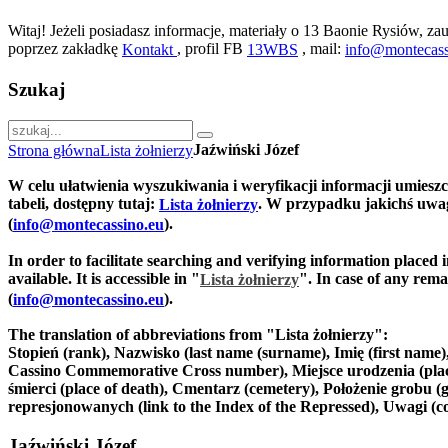
Witaj! Jeżeli posiadasz informacje, materiały o 13 Baonie Rysiów, zau
poprzez zakładkę
, profil FB
, mail:
Kontakt
13WBS
info@montecass
Szukaj
Jaźwiński Józef
Strona główna
Lista żołnierzy
W celu ułatwienia wyszukiwania i weryfikacji informacji umiesz
tabeli, dostępny tutaj:
. W przypadku jakichś uwag
Lista żołnierzy
(
).
info@montecassino.eu
In order to facilitate searching and verifying information placed 
available. It is accessible in "
".
In case of any remar
Lista żołnierzy
(
).
info@montecassino.eu
The translation of abbreviations from "Lista żołnierzy":
Stopień (rank), Nazwisko (last name (surname), Imię (first nam
Cassino Commemorative Cross number), Miejsce urodzenia (place of
śmierci (place of death), Cmentarz (cemetery), Położenie grobu (g
represjonowanych (link to the Index of the Repressed), Uwagi (
Jaźwiński Józef