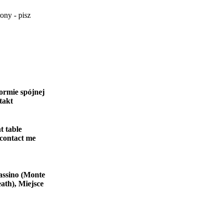
ony - pisz
ormie spójnej
takt
t table
 contact me
assino (Monte
ath), Miejsce