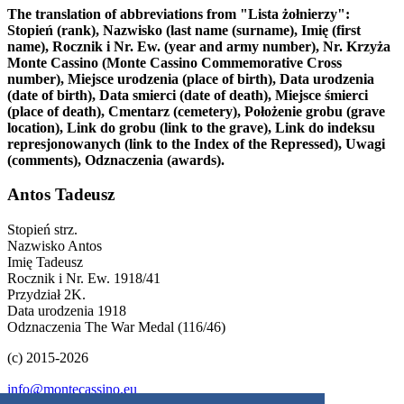
The translation of abbreviations from "Lista żołnierzy":
Stopień (rank), Nazwisko (last name (surname), Imię (first
name), Rocznik i Nr. Ew. (year and army number), Nr. Krzyża
Monte Cassino (Monte Cassino Commemorative Cross
number), Miejsce urodzenia (place of birth), Data urodzenia
(date of birth), Data smierci (date of death), Miejsce śmierci
(place of death), Cmentarz (cemetery), Położenie grobu (grave
location), Link do grobu (link to the grave), Link do indeksu
represjonowanych (link to the Index of the Repressed), Uwagi
(comments), Odznaczenia (awards).
Antos Tadeusz
Stopień
strz.
Nazwisko
Antos
Imię
Tadeusz
Rocznik i Nr. Ew.
1918/41
Przydział
2K.
Data urodzenia
1918
Odznaczenia
The War Medal (116/46)
(c) 2015-2026
info@montecassino.eu