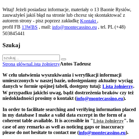
Witaj! Jeżeli posiadasz informacje, materiały o 13 Baonie Rysiów,
zauważyłeś jakiś błąd na stronie lub chcesz się skontaktować z
autorem strony - pisz poprzez zakładkę
,
Kontakt
profil FB
, mail:
, tel. PL (+48)
13WBS
info@montecassino.eu
503845441
Szukaj
Antos Tadeusz
Strona główna
Lista żołnierzy
W celu ułatwienia wyszukiwania i weryfikacji informacji
umieszczonych w naszej bazie, udostępniamy aktualny wyciąg
danych w formie spójnej tabeli, dostępny tutaj:
.
Lista żołnierzy
W przypadku jakichś uwag, bądź dostrzeżenia braków czy też
niedokładności prosimy o kontakt (
).
info@montecassino.eu
In order to facilitate searching and verifying information placed
in my database I make a valid data excerpt in the form of a
coherent table available. It is accessible in "
".
In
Lista żołnierzy
case of any remarks as well as noticing gaps or inaccuracy
please do not hesitate to contact me (
).
info@montecassino.eu