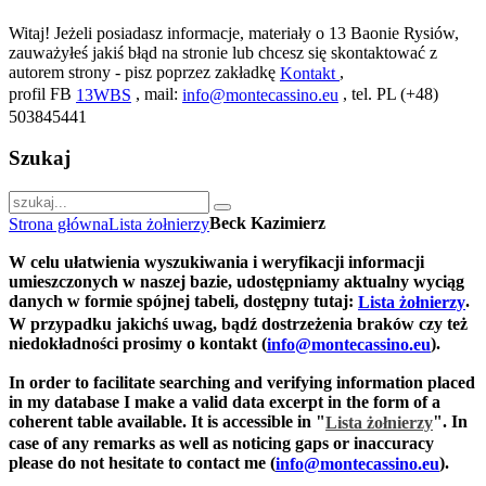
Witaj! Jeżeli posiadasz informacje, materiały o 13 Baonie Rysiów,
zauważyłeś jakiś błąd na stronie lub chcesz się skontaktować z
autorem strony - pisz poprzez zakładkę
,
Kontakt
profil FB
, mail:
, tel. PL (+48)
13WBS
info@montecassino.eu
503845441
Szukaj
Beck Kazimierz
Strona główna
Lista żołnierzy
W celu ułatwienia wyszukiwania i weryfikacji informacji
umieszczonych w naszej bazie, udostępniamy aktualny wyciąg
danych w formie spójnej tabeli, dostępny tutaj:
.
Lista żołnierzy
W przypadku jakichś uwag, bądź dostrzeżenia braków czy też
niedokładności prosimy o kontakt (
).
info@montecassino.eu
In order to facilitate searching and verifying information placed
in my database I make a valid data excerpt in the form of a
coherent table available. It is accessible in "
".
In
Lista żołnierzy
case of any remarks as well as noticing gaps or inaccuracy
please do not hesitate to contact me (
).
info@montecassino.eu