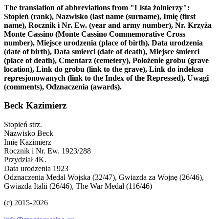
The translation of abbreviations from "Lista żołnierzy":
Stopień (rank), Nazwisko (last name (surname), Imię (first
name), Rocznik i Nr. Ew. (year and army number), Nr. Krzyża
Monte Cassino (Monte Cassino Commemorative Cross
number), Miejsce urodzenia (place of birth), Data urodzenia
(date of birth), Data smierci (date of death), Miejsce śmierci
(place of death), Cmentarz (cemetery), Położenie grobu (grave
location), Link do grobu (link to the grave), Link do indeksu
represjonowanych (link to the Index of the Repressed), Uwagi
(comments), Odznaczenia (awards).
Beck Kazimierz
Stopień
strz.
Nazwisko
Beck
Imię
Kazimierz
Rocznik i Nr. Ew.
1923/288
Przydział
4K.
Data urodzenia
1923
Odznaczenia
Medal Wojska (32/47), Gwiazda za Wojnę (26/46),
Gwiazda Italii (26/46), The War Medal (116/46)
(c) 2015-2026