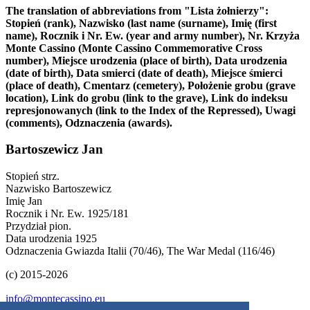
The translation of abbreviations from "Lista żołnierzy":
Stopień (rank), Nazwisko (last name (surname), Imię (first
name), Rocznik i Nr. Ew. (year and army number), Nr. Krzyża
Monte Cassino (Monte Cassino Commemorative Cross
number), Miejsce urodzenia (place of birth), Data urodzenia
(date of birth), Data smierci (date of death), Miejsce śmierci
(place of death), Cmentarz (cemetery), Położenie grobu (grave
location), Link do grobu (link to the grave), Link do indeksu
represjonowanych (link to the Index of the Repressed), Uwagi
(comments), Odznaczenia (awards).
Bartoszewicz Jan
Stopień
strz.
Nazwisko
Bartoszewicz
Imię
Jan
Rocznik i Nr. Ew.
1925/181
Przydział
pion.
Data urodzenia
1925
Odznaczenia
Gwiazda Italii (70/46), The War Medal (116/46)
(c) 2015-2026
info@montecassino.eu