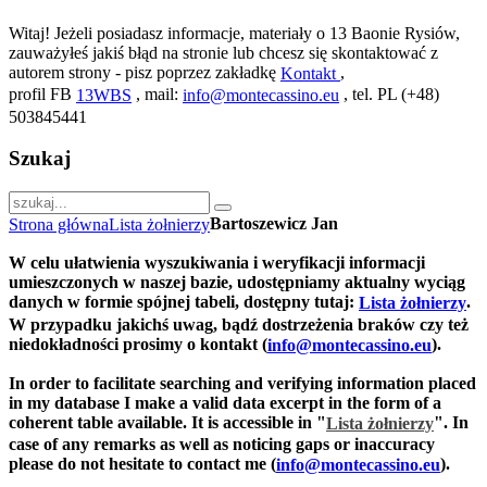
Witaj! Jeżeli posiadasz informacje, materiały o 13 Baonie Rysiów,
zauważyłeś jakiś błąd na stronie lub chcesz się skontaktować z
autorem strony - pisz poprzez zakładkę
,
Kontakt
profil FB
, mail:
, tel. PL (+48)
13WBS
info@montecassino.eu
503845441
Szukaj
Bartoszewicz Jan
Strona główna
Lista żołnierzy
W celu ułatwienia wyszukiwania i weryfikacji informacji
umieszczonych w naszej bazie, udostępniamy aktualny wyciąg
danych w formie spójnej tabeli, dostępny tutaj:
.
Lista żołnierzy
W przypadku jakichś uwag, bądź dostrzeżenia braków czy też
niedokładności prosimy o kontakt (
).
info@montecassino.eu
In order to facilitate searching and verifying information placed
in my database I make a valid data excerpt in the form of a
coherent table available. It is accessible in "
".
In
Lista żołnierzy
case of any remarks as well as noticing gaps or inaccuracy
please do not hesitate to contact me (
).
info@montecassino.eu