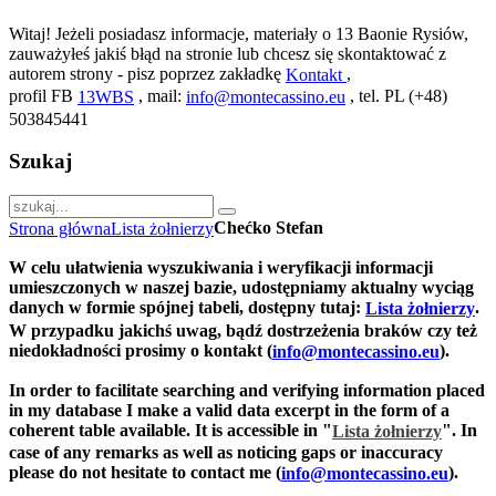
Witaj! Jeżeli posiadasz informacje, materiały o 13 Baonie Rysiów,
zauważyłeś jakiś błąd na stronie lub chcesz się skontaktować z
autorem strony - pisz poprzez zakładkę
,
Kontakt
profil FB
, mail:
, tel. PL (+48)
13WBS
info@montecassino.eu
503845441
Szukaj
Chećko Stefan
Strona główna
Lista żołnierzy
W celu ułatwienia wyszukiwania i weryfikacji informacji
umieszczonych w naszej bazie, udostępniamy aktualny wyciąg
danych w formie spójnej tabeli, dostępny tutaj:
.
Lista żołnierzy
W przypadku jakichś uwag, bądź dostrzeżenia braków czy też
niedokładności prosimy o kontakt (
).
info@montecassino.eu
In order to facilitate searching and verifying information placed
in my database I make a valid data excerpt in the form of a
coherent table available. It is accessible in "
".
In
Lista żołnierzy
case of any remarks as well as noticing gaps or inaccuracy
please do not hesitate to contact me (
).
info@montecassino.eu