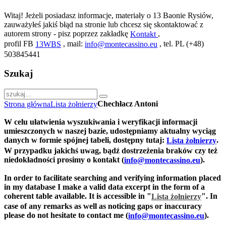
Witaj! Jeżeli posiadasz informacje, materiały o 13 Baonie Rysiów,
zauważyłeś jakiś błąd na stronie lub chcesz się skontaktować z
autorem strony - pisz poprzez zakładkę
,
Kontakt
profil FB
, mail:
, tel. PL (+48)
13WBS
info@montecassino.eu
503845441
Szukaj
Chechłacz Antoni
Strona główna
Lista żołnierzy
W celu ułatwienia wyszukiwania i weryfikacji informacji
umieszczonych w naszej bazie, udostępniamy aktualny wyciąg
danych w formie spójnej tabeli, dostępny tutaj:
.
Lista żołnierzy
W przypadku jakichś uwag, bądź dostrzeżenia braków czy też
niedokładności prosimy o kontakt (
).
info@montecassino.eu
In order to facilitate searching and verifying information placed
in my database I make a valid data excerpt in the form of a
coherent table available. It is accessible in "
".
In
Lista żołnierzy
case of any remarks as well as noticing gaps or inaccuracy
please do not hesitate to contact me (
).
info@montecassino.eu