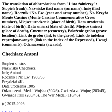
The translation of abbreviations from "Lista żołnierzy":
Stopień (rank), Nazwisko (last name (surname), Imię (first
name), Rocznik i Nr. Ew. (year and army number), Nr. Krzyża
Monte Cassino (Monte Cassino Commemorative Cross
number), Miejsce urodzenia (place of birth), Data urodzenia
(date of birth), Data smierci (date of death), Miejsce śmierci
(place of death), Cmentarz (cemetery), Położenie grobu (grave
location), Link do grobu (link to the grave), Link do indeksu
represjonowanych (link to the Index of the Repressed), Uwagi
(comments), Odznaczenia (awards).
Chechłacz Antoni
Stopień
st. strz.
Nazwisko
Chechłacz
Imię
Antoni
Rocznik i Nr. Ew.
1905/55
Przydział
4K.
Data urodzenia
1905
Odznaczenia
Medal Wojska (59/46), Gwiazda za Wojnę (203/45),
Gwiazda Italii (203/45), The War Medal (116/46)
(c) 2015-2026