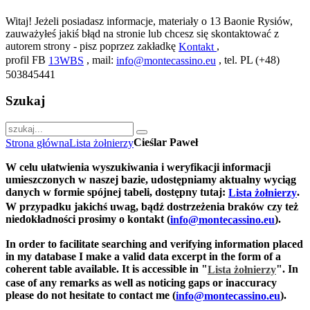
Witaj! Jeżeli posiadasz informacje, materiały o 13 Baonie Rysiów,
zauważyłeś jakiś błąd na stronie lub chcesz się skontaktować z
autorem strony - pisz poprzez zakładkę
,
Kontakt
profil FB
, mail:
, tel. PL (+48)
13WBS
info@montecassino.eu
503845441
Szukaj
Cieślar Paweł
Strona główna
Lista żołnierzy
W celu ułatwienia wyszukiwania i weryfikacji informacji
umieszczonych w naszej bazie, udostępniamy aktualny wyciąg
danych w formie spójnej tabeli, dostępny tutaj:
.
Lista żołnierzy
W przypadku jakichś uwag, bądź dostrzeżenia braków czy też
niedokładności prosimy o kontakt (
).
info@montecassino.eu
In order to facilitate searching and verifying information placed
in my database I make a valid data excerpt in the form of a
coherent table available. It is accessible in "
".
In
Lista żołnierzy
case of any remarks as well as noticing gaps or inaccuracy
please do not hesitate to contact me (
).
info@montecassino.eu