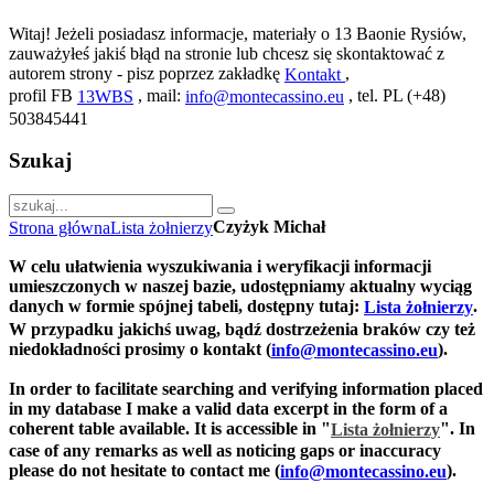
Witaj! Jeżeli posiadasz informacje, materiały o 13 Baonie Rysiów,
zauważyłeś jakiś błąd na stronie lub chcesz się skontaktować z
autorem strony - pisz poprzez zakładkę
,
Kontakt
profil FB
, mail:
, tel. PL (+48)
13WBS
info@montecassino.eu
503845441
Szukaj
Czyżyk Michał
Strona główna
Lista żołnierzy
W celu ułatwienia wyszukiwania i weryfikacji informacji
umieszczonych w naszej bazie, udostępniamy aktualny wyciąg
danych w formie spójnej tabeli, dostępny tutaj:
.
Lista żołnierzy
W przypadku jakichś uwag, bądź dostrzeżenia braków czy też
niedokładności prosimy o kontakt (
).
info@montecassino.eu
In order to facilitate searching and verifying information placed
in my database I make a valid data excerpt in the form of a
coherent table available. It is accessible in "
".
In
Lista żołnierzy
case of any remarks as well as noticing gaps or inaccuracy
please do not hesitate to contact me (
).
info@montecassino.eu