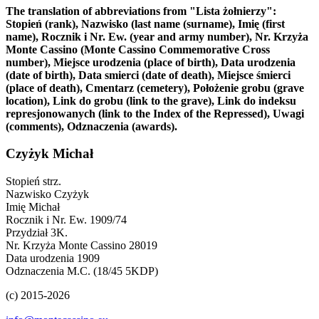
The translation of abbreviations from "Lista żołnierzy":
Stopień (rank), Nazwisko (last name (surname), Imię (first
name), Rocznik i Nr. Ew. (year and army number), Nr. Krzyża
Monte Cassino (Monte Cassino Commemorative Cross
number), Miejsce urodzenia (place of birth), Data urodzenia
(date of birth), Data smierci (date of death), Miejsce śmierci
(place of death), Cmentarz (cemetery), Położenie grobu (grave
location), Link do grobu (link to the grave), Link do indeksu
represjonowanych (link to the Index of the Repressed), Uwagi
(comments), Odznaczenia (awards).
Czyżyk Michał
Stopień
strz.
Nazwisko
Czyżyk
Imię
Michał
Rocznik i Nr. Ew.
1909/74
Przydział
3K.
Nr. Krzyża Monte Cassino
28019
Data urodzenia
1909
Odznaczenia
M.C. (18/45 5KDP)
(c) 2015-2026