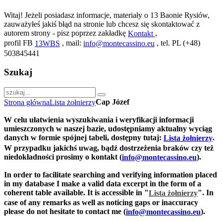
Witaj! Jeżeli posiadasz informacje, materiały o 13 Baonie Rysiów,
zauważyłeś jakiś błąd na stronie lub chcesz się skontaktować z
autorem strony - pisz poprzez zakładkę
,
Kontakt
profil FB
, mail:
, tel. PL (+48)
13WBS
info@montecassino.eu
503845441
Szukaj
Cap Józef
Strona główna
Lista żołnierzy
W celu ułatwienia wyszukiwania i weryfikacji informacji
umieszczonych w naszej bazie, udostępniamy aktualny wyciąg
danych w formie spójnej tabeli, dostępny tutaj:
.
Lista żołnierzy
W przypadku jakichś uwag, bądź dostrzeżenia braków czy też
niedokładności prosimy o kontakt (
).
info@montecassino.eu
In order to facilitate searching and verifying information placed
in my database I make a valid data excerpt in the form of a
coherent table available. It is accessible in "
".
In
Lista żołnierzy
case of any remarks as well as noticing gaps or inaccuracy
please do not hesitate to contact me (
).
info@montecassino.eu