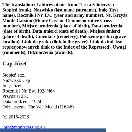
The translation of abbreviations from "Lista żołnierzy":
Stopień (rank), Nazwisko (last name (surname), Imię (first
name), Rocznik i Nr. Ew. (year and army number), Nr. Krzyża
Monte Cassino (Monte Cassino Commemorative Cross
number), Miejsce urodzenia (place of birth), Data urodzenia
(date of birth), Data smierci (date of death), Miejsce śmierci
(place of death), Cmentarz (cemetery), Położenie grobu (grave
location), Link do grobu (link to the grave), Link do indeksu
represjonowanych (link to the Index of the Repressed), Uwagi
(comments), Odznaczenia (awards).
Cap Józef
Stopień
strz.
Nazwisko
Cap
Imię
Józef
Rocznik i Nr. Ew.
1924/464
Przydział
2K.
Data urodzenia
1924
Odznaczenia
The War Medal (116/46)
(c) 2015-2026
info@montecassino.eu