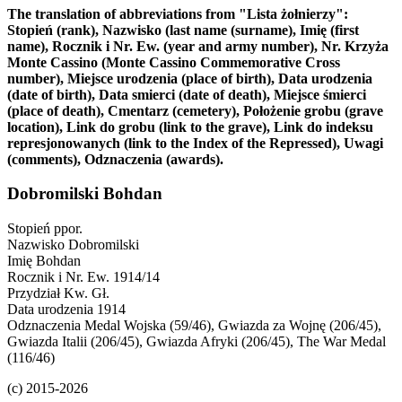
The translation of abbreviations from "Lista żołnierzy":
Stopień (rank), Nazwisko (last name (surname), Imię (first
name), Rocznik i Nr. Ew. (year and army number), Nr. Krzyża
Monte Cassino (Monte Cassino Commemorative Cross
number), Miejsce urodzenia (place of birth), Data urodzenia
(date of birth), Data smierci (date of death), Miejsce śmierci
(place of death), Cmentarz (cemetery), Położenie grobu (grave
location), Link do grobu (link to the grave), Link do indeksu
represjonowanych (link to the Index of the Repressed), Uwagi
(comments), Odznaczenia (awards).
Dobromilski Bohdan
Stopień
ppor.
Nazwisko
Dobromilski
Imię
Bohdan
Rocznik i Nr. Ew.
1914/14
Przydział
Kw. Gł.
Data urodzenia
1914
Odznaczenia
Medal Wojska (59/46), Gwiazda za Wojnę (206/45),
Gwiazda Italii (206/45), Gwiazda Afryki (206/45), The War Medal
(116/46)
(c) 2015-2026