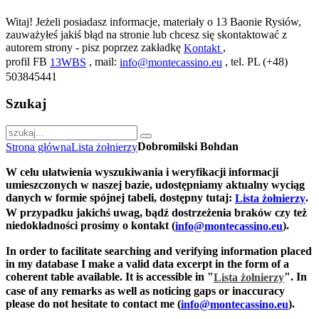
Witaj! Jeżeli posiadasz informacje, materiały o 13 Baonie Rysiów,
zauważyłeś jakiś błąd na stronie lub chcesz się skontaktować z
autorem strony - pisz poprzez zakładkę
,
Kontakt
profil FB
, mail:
, tel. PL (+48)
13WBS
info@montecassino.eu
503845441
Szukaj
Dobromilski Bohdan
Strona główna
Lista żołnierzy
W celu ułatwienia wyszukiwania i weryfikacji informacji
umieszczonych w naszej bazie, udostępniamy aktualny wyciąg
danych w formie spójnej tabeli, dostępny tutaj:
.
Lista żołnierzy
W przypadku jakichś uwag, bądź dostrzeżenia braków czy też
niedokładności prosimy o kontakt (
).
info@montecassino.eu
In order to facilitate searching and verifying information placed
in my database I make a valid data excerpt in the form of a
coherent table available. It is accessible in "
".
In
Lista żołnierzy
case of any remarks as well as noticing gaps or inaccuracy
please do not hesitate to contact me (
).
info@montecassino.eu