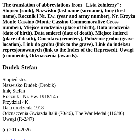
The translation of abbreviations from "Lista żołnierzy":
Stopień (rank), Nazwisko (last name (surname), Imię (first
name), Rocznik i Nr. Ew. (year and army number), Nr. Krzyża
Monte Cassino (Monte Cassino Commemorative Cross
number), Miejsce urodzenia (place of birth), Data urodzenia
(date of birth), Data smierci (date of death), Miejsce śmierci
(place of death), Cmentarz (cemetery), Położenie grobu (grave
location), Link do grobu (link to the grave), Link do indeksu
represjonowanych (link to the Index of the Repressed), Uwagi
(comments), Odznaczenia (awards).
Dudek Stefan
Stopień
strz.
Nazwisko
Dudek (Drobik)
Imię
Stefan
Rocznik i Nr. Ew.
1918/145
Przydział
4K.
Data urodzenia
1918
Odznaczenia
Gwiazda Italii (70/46), The War Medal (116/46)
Uwagi
(R-2/47)
(c) 2015-2026