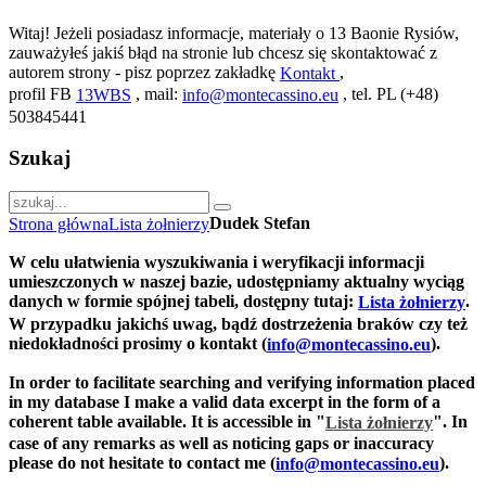
Witaj! Jeżeli posiadasz informacje, materiały o 13 Baonie Rysiów,
zauważyłeś jakiś błąd na stronie lub chcesz się skontaktować z
autorem strony - pisz poprzez zakładkę
,
Kontakt
profil FB
, mail:
, tel. PL (+48)
13WBS
info@montecassino.eu
503845441
Szukaj
Dudek Stefan
Strona główna
Lista żołnierzy
W celu ułatwienia wyszukiwania i weryfikacji informacji
umieszczonych w naszej bazie, udostępniamy aktualny wyciąg
danych w formie spójnej tabeli, dostępny tutaj:
.
Lista żołnierzy
W przypadku jakichś uwag, bądź dostrzeżenia braków czy też
niedokładności prosimy o kontakt (
).
info@montecassino.eu
In order to facilitate searching and verifying information placed
in my database I make a valid data excerpt in the form of a
coherent table available. It is accessible in "
".
In
Lista żołnierzy
case of any remarks as well as noticing gaps or inaccuracy
please do not hesitate to contact me (
).
info@montecassino.eu