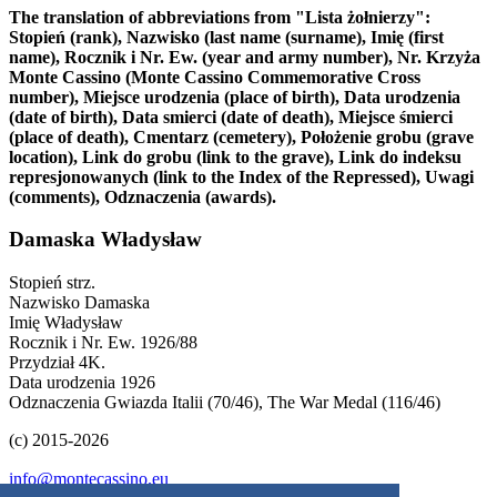
The translation of abbreviations from "Lista żołnierzy":
Stopień (rank), Nazwisko (last name (surname), Imię (first
name), Rocznik i Nr. Ew. (year and army number), Nr. Krzyża
Monte Cassino (Monte Cassino Commemorative Cross
number), Miejsce urodzenia (place of birth), Data urodzenia
(date of birth), Data smierci (date of death), Miejsce śmierci
(place of death), Cmentarz (cemetery), Położenie grobu (grave
location), Link do grobu (link to the grave), Link do indeksu
represjonowanych (link to the Index of the Repressed), Uwagi
(comments), Odznaczenia (awards).
Damaska Władysław
Stopień
strz.
Nazwisko
Damaska
Imię
Władysław
Rocznik i Nr. Ew.
1926/88
Przydział
4K.
Data urodzenia
1926
Odznaczenia
Gwiazda Italii (70/46), The War Medal (116/46)
(c) 2015-2026
info@montecassino.eu