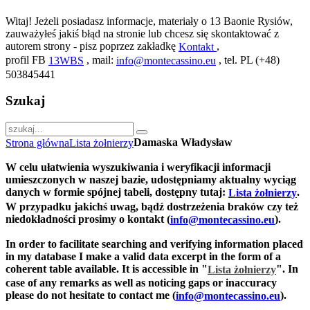
Witaj! Jeżeli posiadasz informacje, materiały o 13 Baonie Rysiów,
zauważyłeś jakiś błąd na stronie lub chcesz się skontaktować z
autorem strony - pisz poprzez zakładkę
,
Kontakt
profil FB
, mail:
, tel. PL (+48)
13WBS
info@montecassino.eu
503845441
Szukaj
Damaska Władysław
Strona główna
Lista żołnierzy
W celu ułatwienia wyszukiwania i weryfikacji informacji
umieszczonych w naszej bazie, udostępniamy aktualny wyciąg
danych w formie spójnej tabeli, dostępny tutaj:
.
Lista żołnierzy
W przypadku jakichś uwag, bądź dostrzeżenia braków czy też
niedokładności prosimy o kontakt (
).
info@montecassino.eu
In order to facilitate searching and verifying information placed
in my database I make a valid data excerpt in the form of a
coherent table available. It is accessible in "
".
In
Lista żołnierzy
case of any remarks as well as noticing gaps or inaccuracy
please do not hesitate to contact me (
).
info@montecassino.eu