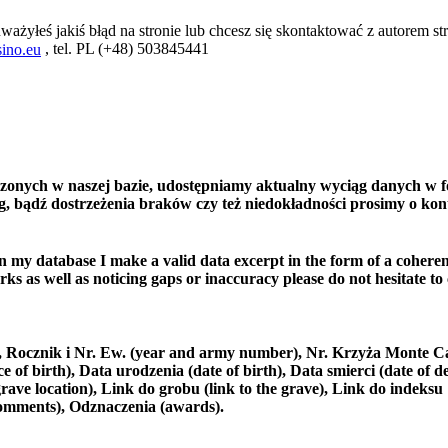
ważyłeś jakiś błąd na stronie lub chcesz się skontaktować z autorem str
, tel. PL (+48) 503845441
ino.eu
czonych w naszej bazie, udostępniamy aktualny wyciąg danych w f
, bądź dostrzeżenia braków czy też niedokładności prosimy o kon
in my database I make a valid data excerpt in the form of a coheren
ks as well as noticing gaps or inaccuracy please do not hesitate to
e), Rocznik i Nr. Ew. (year and army number), Nr. Krzyża Monte C
 birth), Data urodzenia (date of birth), Data smierci (date of de
rave location), Link do grobu (link to the grave), Link do indeksu
comments), Odznaczenia (awards).