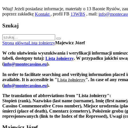
Witaj! Jeżeli posiadasz informacje, materiały o 13 Baonie Rysiów, zau
poprzez zakładkę
, profil FB
, mail:
Kontakt
13WBS
info@montecass
Szukaj
Majewicz Józef
Strona główna
Lista żołnierzy
W celu ułatwienia wyszukiwania i weryfikacji informacji umiesz
tabeli, dostępny tutaj:
. W przypadku jakichś uwag
Lista żołnierzy
(
).
info@montecassino.eu
In order to facilitate searching and verifying information placed 
available. It is accessible in "
".
In case of any remar
Lista żołnierzy
(
).
info@montecassino.eu
The translation of abbreviations from "Lista żołnierzy":
Stopień (rank), Nazwisko (last name (surname), Imię (first nam
Cassino Commemorative Cross number), Miejsce urodzenia (place of
śmierci (place of death), Cmentarz (cemetery), Położenie grobu (g
represjonowanych (link to the Index of the Repressed), Uwagi (
Majewicz Józef