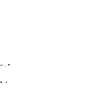
/46), M.C.
ny na