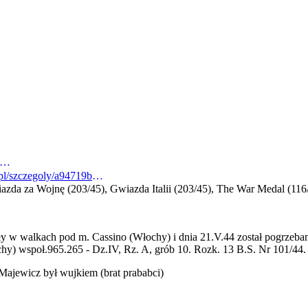
s://cmpi.fondazionemm2c.eu/monument_cemeteries_item.asp?id=1595
https://indeksrepresjonowanych.pl/szczegoly/a94719bc-d16e-4a4b-9f53-afc301000b10
wiazda za Wojnę (203/45), Gwiazda Italii (203/45), The War Medal (116
ły w walkach pod m. Cassino (Włochy) i dnia 21.V.44 został pogrzeba
społ.965.265 - Dz.IV, Rz. A, grób 10. Rozk. 13 B.S. Nr 101/44.
 Majewicz był wujkiem (brat prababci)