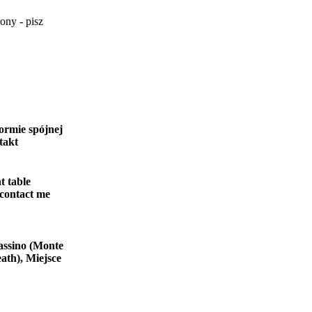
ony - pisz
ormie spójnej
takt
t table
 contact me
assino (Monte
ath), Miejsce