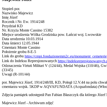
Stopień
por.
Nazwisko
Majewicz
Imię
Józef
Rocznik i Nr. Ew.
1914/248
Przydział
KD
Nr. Krzyża Monte Cassino
15382
Miejsce urodzenia
Wólka Grodziska pow. Łańcut woj. Lwowskie
Data urodzenia
10.03.1914
Data śmierci
12.05.1944
Cmentarz
Monte Cassino
Położenie grobu
8-E-5
Link do grobu
http
Link do Indeksu Represjonowanych
Odznaczenia
Virtuti Militari V (124/44), Medal Wojska (110/46), G
(33/45)
Uwagi
(R-101/44)
por. Majewicz Józef, 1914/248/III, KD, Poległ 12.V.44 na polu chwa
cmentarzu wojsk. 5KDP w AQVAFUNDATA (Acquafondata) (Włochy) w
Zdjęcia pamiątek udostępnił Pan Fabian Błaszczyk dla którego Józef
Majewicz Józef - Archiwum zdjęć