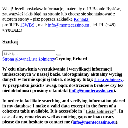
Witaj! Jeżeli posiadasz informacje, materiały o 13 Baonie Rysiów,
zauważyłeś jakiś błąd na stronie lub chcesz się skontaktować z
autorem strony - pisz poprzez zakładkę
,
Kontakt
profil FB
, mail:
, tel. PL (+48)
13WBS
info@montecassino.eu
503845441
Szukaj
Gryning Erhard
Strona główna
Lista żołnierzy
W celu ułatwienia wyszukiwania i weryfikacji informacji
umieszczonych w naszej bazie, udostępniamy aktualny wyciąg
danych w formie spójnej tabeli, dostępny tutaj:
.
Lista żołnierzy
W przypadku jakichś uwag, bądź dostrzeżenia braków czy też
niedokładności prosimy o kontakt (
).
info@montecassino.eu
In order to facilitate searching and verifying information placed
in my database I make a valid data excerpt in the form of a
coherent table available. It is accessible in "
".
In
Lista żołnierzy
case of any remarks as well as noticing gaps or inaccuracy
please do not hesitate to contact me (
).
info@montecassino.eu