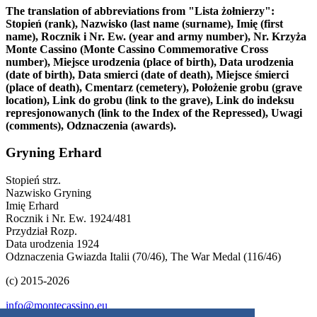
The translation of abbreviations from "Lista żołnierzy":
Stopień (rank), Nazwisko (last name (surname), Imię (first
name), Rocznik i Nr. Ew. (year and army number), Nr. Krzyża
Monte Cassino (Monte Cassino Commemorative Cross
number), Miejsce urodzenia (place of birth), Data urodzenia
(date of birth), Data smierci (date of death), Miejsce śmierci
(place of death), Cmentarz (cemetery), Położenie grobu (grave
location), Link do grobu (link to the grave), Link do indeksu
represjonowanych (link to the Index of the Repressed), Uwagi
(comments), Odznaczenia (awards).
Gryning Erhard
Stopień
strz.
Nazwisko
Gryning
Imię
Erhard
Rocznik i Nr. Ew.
1924/481
Przydział
Rozp.
Data urodzenia
1924
Odznaczenia
Gwiazda Italii (70/46), The War Medal (116/46)
(c) 2015-2026
info@montecassino.eu