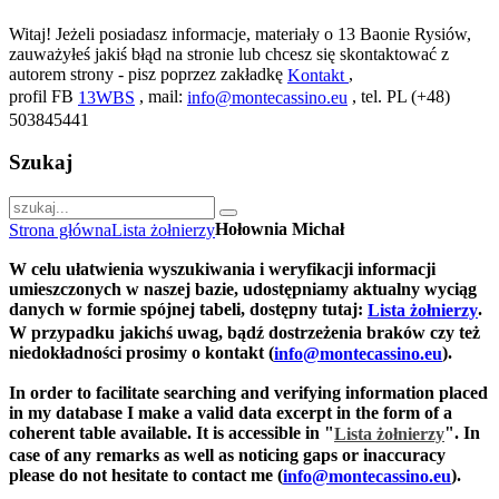
Witaj! Jeżeli posiadasz informacje, materiały o 13 Baonie Rysiów,
zauważyłeś jakiś błąd na stronie lub chcesz się skontaktować z
autorem strony - pisz poprzez zakładkę
,
Kontakt
profil FB
, mail:
, tel. PL (+48)
13WBS
info@montecassino.eu
503845441
Szukaj
Hołownia Michał
Strona główna
Lista żołnierzy
W celu ułatwienia wyszukiwania i weryfikacji informacji
umieszczonych w naszej bazie, udostępniamy aktualny wyciąg
danych w formie spójnej tabeli, dostępny tutaj:
.
Lista żołnierzy
W przypadku jakichś uwag, bądź dostrzeżenia braków czy też
niedokładności prosimy o kontakt (
).
info@montecassino.eu
In order to facilitate searching and verifying information placed
in my database I make a valid data excerpt in the form of a
coherent table available. It is accessible in "
".
In
Lista żołnierzy
case of any remarks as well as noticing gaps or inaccuracy
please do not hesitate to contact me (
).
info@montecassino.eu