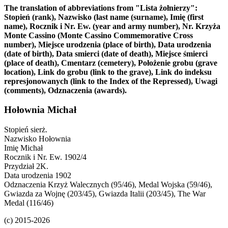
The translation of abbreviations from "Lista żołnierzy":
Stopień (rank), Nazwisko (last name (surname), Imię (first
name), Rocznik i Nr. Ew. (year and army number), Nr. Krzyża
Monte Cassino (Monte Cassino Commemorative Cross
number), Miejsce urodzenia (place of birth), Data urodzenia
(date of birth), Data smierci (date of death), Miejsce śmierci
(place of death), Cmentarz (cemetery), Położenie grobu (grave
location), Link do grobu (link to the grave), Link do indeksu
represjonowanych (link to the Index of the Repressed), Uwagi
(comments), Odznaczenia (awards).
Hołownia Michał
Stopień
sierż.
Nazwisko
Hołownia
Imię
Michał
Rocznik i Nr. Ew.
1902/4
Przydział
2K.
Data urodzenia
1902
Odznaczenia
Krzyż Walecznych (95/46), Medal Wojska (59/46),
Gwiazda za Wojnę (203/45), Gwiazda Italii (203/45), The War
Medal (116/46)
(c) 2015-2026