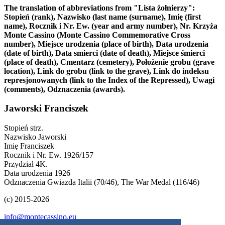
The translation of abbreviations from "Lista żołnierzy":
Stopień (rank), Nazwisko (last name (surname), Imię (first
name), Rocznik i Nr. Ew. (year and army number), Nr. Krzyża
Monte Cassino (Monte Cassino Commemorative Cross
number), Miejsce urodzenia (place of birth), Data urodzenia
(date of birth), Data smierci (date of death), Miejsce śmierci
(place of death), Cmentarz (cemetery), Położenie grobu (grave
location), Link do grobu (link to the grave), Link do indeksu
represjonowanych (link to the Index of the Repressed), Uwagi
(comments), Odznaczenia (awards).
Jaworski Franciszek
Stopień
strz.
Nazwisko
Jaworski
Imię
Franciszek
Rocznik i Nr. Ew.
1926/157
Przydział
4K.
Data urodzenia
1926
Odznaczenia
Gwiazda Italii (70/46), The War Medal (116/46)
(c) 2015-2026
info@montecassino.eu