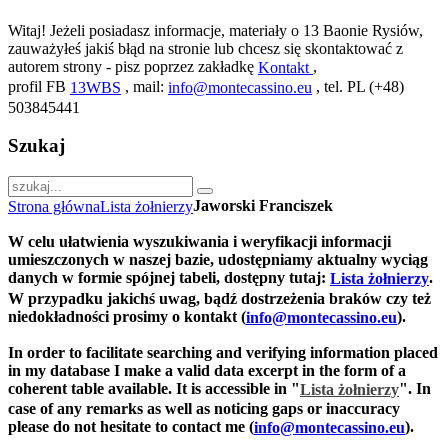
Witaj! Jeżeli posiadasz informacje, materiały o 13 Baonie Rysiów,
zauważyłeś jakiś błąd na stronie lub chcesz się skontaktować z
autorem strony - pisz poprzez zakładkę
,
Kontakt
profil FB
, mail:
, tel. PL (+48)
13WBS
info@montecassino.eu
503845441
Szukaj
Jaworski Franciszek
Strona główna
Lista żołnierzy
W celu ułatwienia wyszukiwania i weryfikacji informacji
umieszczonych w naszej bazie, udostępniamy aktualny wyciąg
danych w formie spójnej tabeli, dostępny tutaj:
.
Lista żołnierzy
W przypadku jakichś uwag, bądź dostrzeżenia braków czy też
niedokładności prosimy o kontakt (
).
info@montecassino.eu
In order to facilitate searching and verifying information placed
in my database I make a valid data excerpt in the form of a
coherent table available. It is accessible in "
".
In
Lista żołnierzy
case of any remarks as well as noticing gaps or inaccuracy
please do not hesitate to contact me (
).
info@montecassino.eu