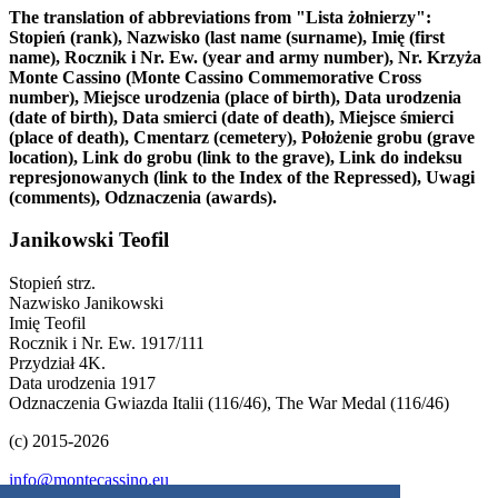
The translation of abbreviations from "Lista żołnierzy":
Stopień (rank), Nazwisko (last name (surname), Imię (first
name), Rocznik i Nr. Ew. (year and army number), Nr. Krzyża
Monte Cassino (Monte Cassino Commemorative Cross
number), Miejsce urodzenia (place of birth), Data urodzenia
(date of birth), Data smierci (date of death), Miejsce śmierci
(place of death), Cmentarz (cemetery), Położenie grobu (grave
location), Link do grobu (link to the grave), Link do indeksu
represjonowanych (link to the Index of the Repressed), Uwagi
(comments), Odznaczenia (awards).
Janikowski Teofil
Stopień
strz.
Nazwisko
Janikowski
Imię
Teofil
Rocznik i Nr. Ew.
1917/111
Przydział
4K.
Data urodzenia
1917
Odznaczenia
Gwiazda Italii (116/46), The War Medal (116/46)
(c) 2015-2026
info@montecassino.eu