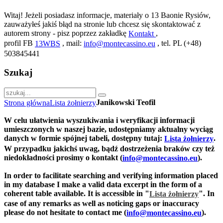
Witaj! Jeżeli posiadasz informacje, materiały o 13 Baonie Rysiów,
zauważyłeś jakiś błąd na stronie lub chcesz się skontaktować z
autorem strony - pisz poprzez zakładkę
,
Kontakt
profil FB
, mail:
, tel. PL (+48)
13WBS
info@montecassino.eu
503845441
Szukaj
Janikowski Teofil
Strona główna
Lista żołnierzy
W celu ułatwienia wyszukiwania i weryfikacji informacji
umieszczonych w naszej bazie, udostępniamy aktualny wyciąg
danych w formie spójnej tabeli, dostępny tutaj:
.
Lista żołnierzy
W przypadku jakichś uwag, bądź dostrzeżenia braków czy też
niedokładności prosimy o kontakt (
).
info@montecassino.eu
In order to facilitate searching and verifying information placed
in my database I make a valid data excerpt in the form of a
coherent table available. It is accessible in "
".
In
Lista żołnierzy
case of any remarks as well as noticing gaps or inaccuracy
please do not hesitate to contact me (
).
info@montecassino.eu