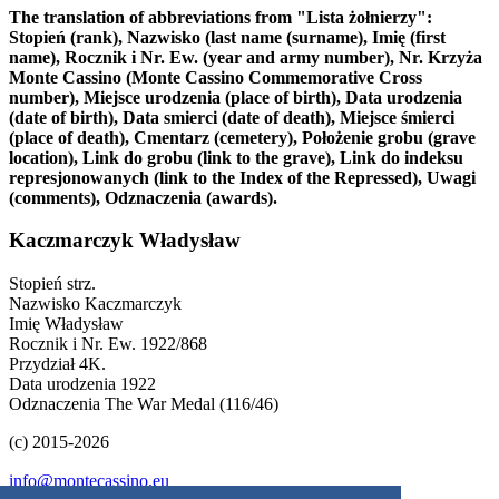
The translation of abbreviations from "Lista żołnierzy":
Stopień (rank), Nazwisko (last name (surname), Imię (first
name), Rocznik i Nr. Ew. (year and army number), Nr. Krzyża
Monte Cassino (Monte Cassino Commemorative Cross
number), Miejsce urodzenia (place of birth), Data urodzenia
(date of birth), Data smierci (date of death), Miejsce śmierci
(place of death), Cmentarz (cemetery), Położenie grobu (grave
location), Link do grobu (link to the grave), Link do indeksu
represjonowanych (link to the Index of the Repressed), Uwagi
(comments), Odznaczenia (awards).
Kaczmarczyk Władysław
Stopień
strz.
Nazwisko
Kaczmarczyk
Imię
Władysław
Rocznik i Nr. Ew.
1922/868
Przydział
4K.
Data urodzenia
1922
Odznaczenia
The War Medal (116/46)
(c) 2015-2026
info@montecassino.eu