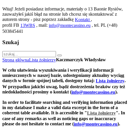
Witaj! Jeżeli posiadasz informacje, materiały o 13 Baonie Rysiów,
zauważyłeś jakiś błąd na stronie lub chcesz się skontaktować z
autorem strony - pisz poprzez zakładkę
,
Kontakt
profil FB
, mail:
, tel. PL (+48)
13WBS
info@montecassino.eu
503845441
Szukaj
Kaczmarczyk Władysław
Strona główna
Lista żołnierzy
W celu ułatwienia wyszukiwania i weryfikacji informacji
umieszczonych w naszej bazie, udostępniamy aktualny wyciąg
danych w formie spójnej tabeli, dostępny tutaj:
.
Lista żołnierzy
W przypadku jakichś uwag, bądź dostrzeżenia braków czy też
niedokładności prosimy o kontakt (
).
info@montecassino.eu
In order to facilitate searching and verifying information placed
in my database I make a valid data excerpt in the form of a
coherent table available. It is accessible in "
".
In
Lista żołnierzy
case of any remarks as well as noticing gaps or inaccuracy
please do not hesitate to contact me (
).
info@montecassino.eu