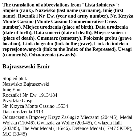
The translation of abbreviations from "Lista żołnierzy":
Stopień (rank), Nazwisko (last name (surname), Imię (first
name), Rocznik i Nr. Ew. (year and army number), Nr. Krzyża
Monte Cassino (Monte Cassino Commemorative Cross
number), Miejsce urodzenia (place of birth), Data urodzenia
(date of birth), Data smierci (date of death), Miejsce śmierci
(place of death), Cmentarz (cemetery), Położenie grobu (grave
location), Link do grobu (link to the grave), Link do indeksu
represjonowanych (link to the Index of the Repressed), Uwagi
(comments), Odznaczenia (awards).
Bajraszewski Emir
Stopień
plut.
Nazwisko
Bajraszewski
Imię
Emir
Rocznik i Nr. Ew.
1913/184
Przydział
Gosp.
Nr. Krzyża Monte Cassino
15534
Data urodzenia
1913
Odznaczenia
Brązowy Krzyż Zasługi z Mieczami (204/45), Medal
Wojska (110/46), Gwiazda za Wojnę (203/45), Gwiazda Italii
(203/45), The War Medal (116/46), Defence Medal (17/47 5KDP),
M.C (33/45)