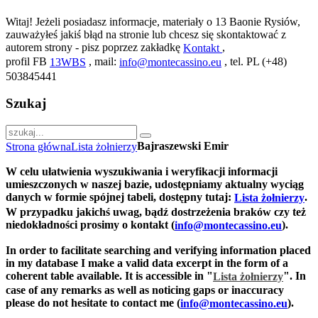
Witaj! Jeżeli posiadasz informacje, materiały o 13 Baonie Rysiów,
zauważyłeś jakiś błąd na stronie lub chcesz się skontaktować z
autorem strony - pisz poprzez zakładkę
,
Kontakt
profil FB
, mail:
, tel. PL (+48)
13WBS
info@montecassino.eu
503845441
Szukaj
Bajraszewski Emir
Strona główna
Lista żołnierzy
W celu ułatwienia wyszukiwania i weryfikacji informacji
umieszczonych w naszej bazie, udostępniamy aktualny wyciąg
danych w formie spójnej tabeli, dostępny tutaj:
.
Lista żołnierzy
W przypadku jakichś uwag, bądź dostrzeżenia braków czy też
niedokładności prosimy o kontakt (
).
info@montecassino.eu
In order to facilitate searching and verifying information placed
in my database I make a valid data excerpt in the form of a
coherent table available. It is accessible in "
".
In
Lista żołnierzy
case of any remarks as well as noticing gaps or inaccuracy
please do not hesitate to contact me (
).
info@montecassino.eu