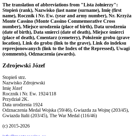
The translation of abbreviations from "Lista żołnierzy":
Stopień (rank), Nazwisko (last name (surname), Imię (first
name), Rocznik i Nr. Ew. (year and army number), Nr. Krzyża
Monte Cassino (Monte Cassino Commemorative Cross
number), Miejsce urodzenia (place of birth), Data urodzenia
(date of birth), Data smierci (date of death), Miejsce śmierci
(place of death), Cmentarz (cemetery), Położenie grobu (grave
location), Link do grobu (link to the grave), Link do indeksu
represjonowanych (link to the Index of the Repressed), Uwagi
(comments), Odznaczenia (awards).
Zdrojewski Józef
Stopień
strz.
Nazwisko
Zdrojewski
Imię
Józef
Rocznik i Nr. Ew.
1924/118
Przydział
2K.
Data urodzenia
1924
Odznaczenia
Medal Wojska (59/46), Gwiazda za Wojnę (203/45),
Gwiazda Italii (203/45), The War Medal (116/46)
(c) 2015-2026