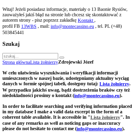
Witaj! Jeżeli posiadasz informacje, materiały o 13 Baonie Rysiów,
zauważyłeś jakiś błąd na stronie lub chcesz się skontaktować z
autorem strony - pisz poprzez zakładkę
,
Kontakt
profil FB
, mail:
, tel. PL (+48)
13WBS
info@montecassino.eu
503845441
Szukaj
Zdrojewski Józef
Strona główna
Lista żołnierzy
W celu ułatwienia wyszukiwania i weryfikacji informacji
umieszczonych w naszej bazie, udostępniamy aktualny wyciąg
danych w formie spójnej tabeli, dostępny tutaj:
.
Lista żołnierzy
W przypadku jakichś uwag, bądź dostrzeżenia braków czy też
niedokładności prosimy o kontakt (
).
info@montecassino.eu
In order to facilitate searching and verifying information placed
in my database I make a valid data excerpt in the form of a
coherent table available. It is accessible in "
".
In
Lista żołnierzy
case of any remarks as well as noticing gaps or inaccuracy
please do not hesitate to contact me (
).
info@montecassino.eu