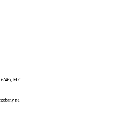
16/46), M.C
grzebany na