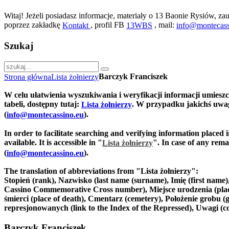
Witaj! Jeżeli posiadasz informacje, materiały o 13 Baonie Rysiów, zau
poprzez zakładkę
, profil FB
, mail:
Kontakt
13WBS
info@montecass
Szukaj
Barczyk Franciszek
Strona główna
Lista żołnierzy
W celu ułatwienia wyszukiwania i weryfikacji informacji umiesz
tabeli, dostępny tutaj:
. W przypadku jakichś uwag
Lista żołnierzy
(
).
info@montecassino.eu
In order to facilitate searching and verifying information placed 
available. It is accessible in "
".
In case of any remar
Lista żołnierzy
(
).
info@montecassino.eu
The translation of abbreviations from "Lista żołnierzy":
Stopień (rank), Nazwisko (last name (surname), Imię (first nam
Cassino Commemorative Cross number), Miejsce urodzenia (place of
śmierci (place of death), Cmentarz (cemetery), Położenie grobu (g
represjonowanych (link to the Index of the Repressed), Uwagi (
Barczyk Franciszek