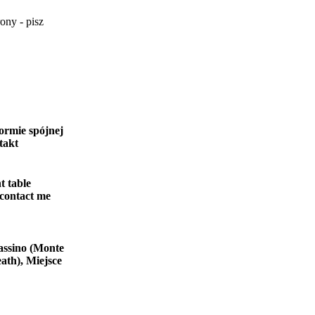
ony - pisz
ormie spójnej
takt
t table
 contact me
assino (Monte
ath), Miejsce