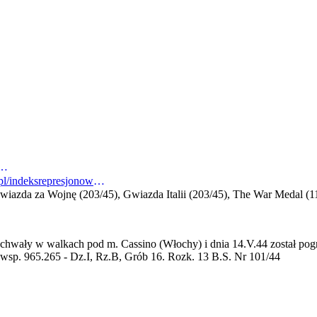
rg/pl/pochowani-na-monte-cassino/cart/39/franciszek-barczyk.html
https://indeksrepresjonowanych.pl/indeksrepresjonowanych/pl/szczegoly1.jsp?id=101490
iazda za Wojnę (203/45), Gwiazda Italii (203/45), The War Medal (1
lu chwały w walkach pod m. Cassino (Włochy) i dnia 14.V.44 został po
 965.265 - Dz.I, Rz.B, Grób 16. Rozk. 13 B.S. Nr 101/44