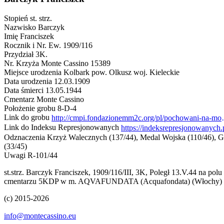
Stopień
st. strz.
Nazwisko
Barczyk
Imię
Franciszek
Rocznik i Nr. Ew.
1909/116
Przydział
3K.
Nr. Krzyża Monte Cassino
15389
Miejsce urodzenia
Kolbark pow. Olkusz woj. Kieleckie
Data urodzenia
12.03.1909
Data śmierci
13.05.1944
Cmentarz
Monte Cassino
Położenie grobu
8-D-4
Link do grobu
http://cmpi.fondazionemm2c.o
Link do Indeksu Represjonowanych
Odznaczenia
Krzyż Walecznych (137/44), Medal Wojska (110/46), Gw
(33/45)
Uwagi
R-101/44
st.strz. Barczyk Franciszek, 1909/116/III, 3K, Poległ 13.V.44 na po
cmentarzu 5KDP w m. AQVAFUNDATA (Acquafondata) (Włochy) wsp.
(c) 2015-2026
info@montecassino.eu