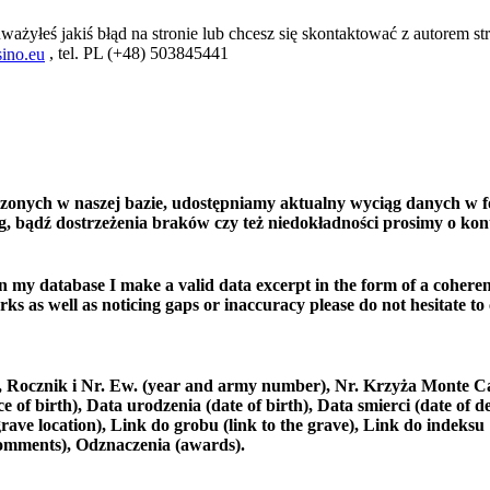
ważyłeś jakiś błąd na stronie lub chcesz się skontaktować z autorem str
, tel. PL (+48) 503845441
ino.eu
czonych w naszej bazie, udostępniamy aktualny wyciąg danych w f
, bądź dostrzeżenia braków czy też niedokładności prosimy o kon
in my database I make a valid data excerpt in the form of a coheren
ks as well as noticing gaps or inaccuracy please do not hesitate to
e), Rocznik i Nr. Ew. (year and army number), Nr. Krzyża Monte C
 birth), Data urodzenia (date of birth), Data smierci (date of de
rave location), Link do grobu (link to the grave), Link do indeksu
comments), Odznaczenia (awards).