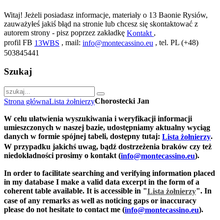
Witaj! Jeżeli posiadasz informacje, materiały o 13 Baonie Rysiów,
zauważyłeś jakiś błąd na stronie lub chcesz się skontaktować z
autorem strony - pisz poprzez zakładkę
,
Kontakt
profil FB
, mail:
, tel. PL (+48)
13WBS
info@montecassino.eu
503845441
Szukaj
Chorostecki Jan
Strona główna
Lista żołnierzy
W celu ułatwienia wyszukiwania i weryfikacji informacji
umieszczonych w naszej bazie, udostępniamy aktualny wyciąg
danych w formie spójnej tabeli, dostępny tutaj:
.
Lista żołnierzy
W przypadku jakichś uwag, bądź dostrzeżenia braków czy też
niedokładności prosimy o kontakt (
).
info@montecassino.eu
In order to facilitate searching and verifying information placed
in my database I make a valid data excerpt in the form of a
coherent table available. It is accessible in "
".
In
Lista żołnierzy
case of any remarks as well as noticing gaps or inaccuracy
please do not hesitate to contact me (
).
info@montecassino.eu