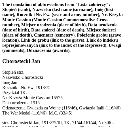
The translation of abbreviations from "Lista żołnierzy":
Stopień (rank), Nazwisko (last name (surname), Imię (first
name), Rocznik i Nr. Ew. (year and army number), Nr. Krzyża
Monte Cassino (Monte Cassino Commemorative Cross
number), Miejsce urodzenia (place of birth), Data urodzenia
(date of birth), Data smierci (date of death), Miejsce śmierci
(place of death), Cmentarz (cemetery), Położenie grobu (grave
location), Link do grobu (link to the grave), Link do indeksu
represjonowanych (link to the Index of the Repressed), Uwagi
(comments), Odznaczenia (awards).
Chorostecki Jan
Stopień
strz.
Nazwisko
Chorostecki
Imię
Jan
Rocznik i Nr. Ew.
1913/75
Przydział
1K.
Nr. Krzyża Monte Cassino
15575
Data urodzenia
1913
Odznaczenia
Gwiazda za Wojnę (116/46), Gwiazda Italii (116/46),
The War Medal (116/46), M.C. (33/45)
strz. Chorostecki Jan, 1913/75/III, 1K, 71/44-161/44, Nr 306 -