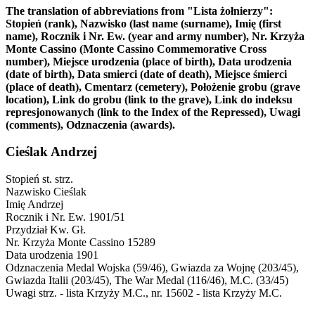
The translation of abbreviations from "Lista żołnierzy":
Stopień (rank), Nazwisko (last name (surname), Imię (first
name), Rocznik i Nr. Ew. (year and army number), Nr. Krzyża
Monte Cassino (Monte Cassino Commemorative Cross
number), Miejsce urodzenia (place of birth), Data urodzenia
(date of birth), Data smierci (date of death), Miejsce śmierci
(place of death), Cmentarz (cemetery), Położenie grobu (grave
location), Link do grobu (link to the grave), Link do indeksu
represjonowanych (link to the Index of the Repressed), Uwagi
(comments), Odznaczenia (awards).
Cieślak Andrzej
Stopień
st. strz.
Nazwisko
Cieślak
Imię
Andrzej
Rocznik i Nr. Ew.
1901/51
Przydział
Kw. Gł.
Nr. Krzyża Monte Cassino
15289
Data urodzenia
1901
Odznaczenia
Medal Wojska (59/46), Gwiazda za Wojnę (203/45),
Gwiazda Italii (203/45), The War Medal (116/46), M.C. (33/45)
Uwagi
strz. - lista Krzyży M.C., nr. 15602 - lista Krzyży M.C.