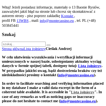
Witaj! Jeżeli posiadasz informacje, materiały o 13 Baonie Rysiów,
zauważyłeś jakiś błąd na stronie lub chcesz się skontaktować z
autorem strony - pisz poprzez zakładkę
,
Kontakt
profil FB
, mail:
, tel. PL (+48)
13WBS
info@montecassino.eu
503845441
Szukaj
Cieślak Andrzej
Strona główna
Lista żołnierzy
W celu ułatwienia wyszukiwania i weryfikacji informacji
umieszczonych w naszej bazie, udostępniamy aktualny wyciąg
danych w formie spójnej tabeli, dostępny tutaj:
.
Lista żołnierzy
W przypadku jakichś uwag, bądź dostrzeżenia braków czy też
niedokładności prosimy o kontakt (
).
info@montecassino.eu
In order to facilitate searching and verifying information placed
in my database I make a valid data excerpt in the form of a
coherent table available. It is accessible in "
".
In
Lista żołnierzy
case of any remarks as well as noticing gaps or inaccuracy
please do not hesitate to contact me (
).
info@montecassino.eu