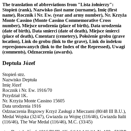
The translation of abbreviations from "Lista żołnierzy":
Stopień (rank), Nazwisko (last name (surname), Imię (first
name), Rocznik i Nr. Ew. (year and army number), Nr. Krzyża
Monte Cassino (Monte Cassino Commemorative Cross
number), Miejsce urodzenia (place of birth), Data urodzenia
(date of birth), Data smierci (date of death), Miejsce śmierci
(place of death), Cmentarz (cemetery), Położenie grobu (grave
location), Link do grobu (link to the grave), Link do indeksu
represjonowanych (link to the Index of the Repressed), Uwagi
(comments), Odznaczenia (awards).
Deptuła Józef
Stopień
strz.
Nazwisko
Deptuła
Imię
Józef
Rocznik i Nr. Ew.
1916/70
Przydział
1K.
Nr. Krzyża Monte Cassino
15605
Data urodzenia
1916
Odznaczenia
Brązowy Krzyż Zasługi z Mieczami (80/48 III B.U.),
Medal Wojska (32/47), Gwiazda za Wojnę (116/46), Gwiazda Italii
(116/46), The War Medal (116/46), M.C. (33/45)