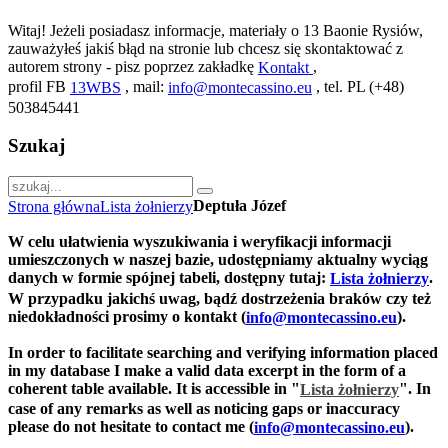
Witaj! Jeżeli posiadasz informacje, materiały o 13 Baonie Rysiów,
zauważyłeś jakiś błąd na stronie lub chcesz się skontaktować z
autorem strony - pisz poprzez zakładkę
,
Kontakt
profil FB
, mail:
, tel. PL (+48)
13WBS
info@montecassino.eu
503845441
Szukaj
Deptuła Józef
Strona główna
Lista żołnierzy
W celu ułatwienia wyszukiwania i weryfikacji informacji
umieszczonych w naszej bazie, udostępniamy aktualny wyciąg
danych w formie spójnej tabeli, dostępny tutaj:
.
Lista żołnierzy
W przypadku jakichś uwag, bądź dostrzeżenia braków czy też
niedokładności prosimy o kontakt (
).
info@montecassino.eu
In order to facilitate searching and verifying information placed
in my database I make a valid data excerpt in the form of a
coherent table available. It is accessible in "
".
In
Lista żołnierzy
case of any remarks as well as noticing gaps or inaccuracy
please do not hesitate to contact me (
).
info@montecassino.eu