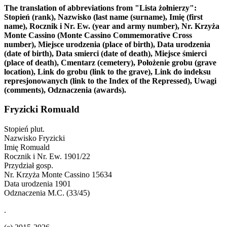
The translation of abbreviations from "Lista żołnierzy":
Stopień (rank), Nazwisko (last name (surname), Imię (first
name), Rocznik i Nr. Ew. (year and army number), Nr. Krzyża
Monte Cassino (Monte Cassino Commemorative Cross
number), Miejsce urodzenia (place of birth), Data urodzenia
(date of birth), Data smierci (date of death), Miejsce śmierci
(place of death), Cmentarz (cemetery), Położenie grobu (grave
location), Link do grobu (link to the grave), Link do indeksu
represjonowanych (link to the Index of the Repressed), Uwagi
(comments), Odznaczenia (awards).
Fryzicki Romuald
Stopień
plut.
Nazwisko
Fryzicki
Imię
Romuald
Rocznik i Nr. Ew.
1901/22
Przydział
gosp.
Nr. Krzyża Monte Cassino
15634
Data urodzenia
1901
Odznaczenia
M.C. (33/45)
.