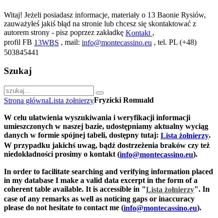
Witaj! Jeżeli posiadasz informacje, materiały o 13 Baonie Rysiów,
zauważyłeś jakiś błąd na stronie lub chcesz się skontaktować z
autorem strony - pisz poprzez zakładkę
,
Kontakt
profil FB
, mail:
, tel. PL (+48)
13WBS
info@montecassino.eu
503845441
Szukaj
Fryzicki Romuald
Strona główna
Lista żołnierzy
W celu ułatwienia wyszukiwania i weryfikacji informacji
umieszczonych w naszej bazie, udostępniamy aktualny wyciąg
danych w formie spójnej tabeli, dostępny tutaj:
.
Lista żołnierzy
W przypadku jakichś uwag, bądź dostrzeżenia braków czy też
niedokładności prosimy o kontakt (
).
info@montecassino.eu
In order to facilitate searching and verifying information placed
in my database I make a valid data excerpt in the form of a
coherent table available. It is accessible in "
".
In
Lista żołnierzy
case of any remarks as well as noticing gaps or inaccuracy
please do not hesitate to contact me (
).
info@montecassino.eu