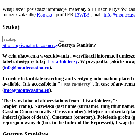
Witaj! Jeżeli posiadasz informacje, materiały o 13 Baonie Rysiów, zau
poprzez zakładkę
, profil FB
, mail:
Kontakt
13WBS
info@montecass
Szukaj
Gusztyn Stanisław
Strona główna
Lista żołnierzy
W celu ułatwienia wyszukiwania i weryfikacji informacji umiesz
tabeli, dostępny tutaj:
. W przypadku jakichś uwag
Lista żołnierzy
(
).
info@montecassino.eu
In order to facilitate searching and verifying information placed 
available. It is accessible in "
".
In case of any remar
Lista żołnierzy
(
).
info@montecassino.eu
The translation of abbreviations from "Lista żołnierzy":
Stopień (rank), Nazwisko (last name (surname), Imię (first nam
Cassino Commemorative Cross number), Miejsce urodzenia (place of
śmierci (place of death), Cmentarz (cemetery), Położenie grobu (g
represjonowanych (link to the Index of the Repressed), Uwagi (
Gusztyn Stanisław