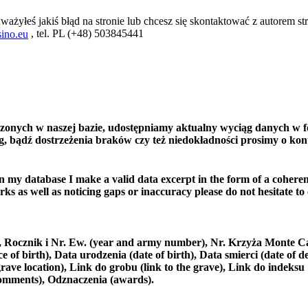
ważyłeś jakiś błąd na stronie lub chcesz się skontaktować z autorem str
, tel. PL (+48) 503845441
ino.eu
czonych w naszej bazie, udostępniamy aktualny wyciąg danych w f
, bądź dostrzeżenia braków czy też niedokładności prosimy o kon
in my database I make a valid data excerpt in the form of a coheren
ks as well as noticing gaps or inaccuracy please do not hesitate to
e), Rocznik i Nr. Ew. (year and army number), Nr. Krzyża Monte C
 birth), Data urodzenia (date of birth), Data smierci (date of de
rave location), Link do grobu (link to the grave), Link do indeksu
comments), Odznaczenia (awards).