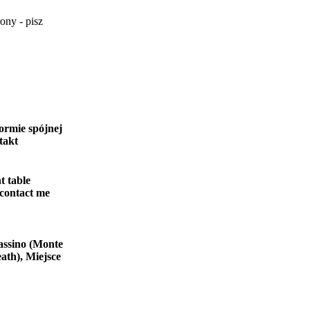
ony - pisz
ormie spójnej
takt
t table
 contact me
assino (Monte
ath), Miejsce