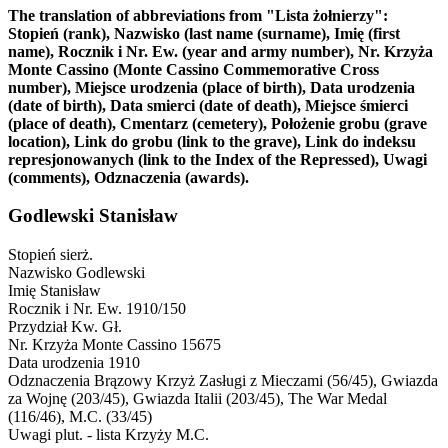
The translation of abbreviations from "Lista żołnierzy":
Stopień (rank), Nazwisko (last name (surname), Imię (first
name), Rocznik i Nr. Ew. (year and army number), Nr. Krzyża
Monte Cassino (Monte Cassino Commemorative Cross
number), Miejsce urodzenia (place of birth), Data urodzenia
(date of birth), Data smierci (date of death), Miejsce śmierci
(place of death), Cmentarz (cemetery), Położenie grobu (grave
location), Link do grobu (link to the grave), Link do indeksu
represjonowanych (link to the Index of the Repressed), Uwagi
(comments), Odznaczenia (awards).
Godlewski Stanisław
Stopień
sierż.
Nazwisko
Godlewski
Imię
Stanisław
Rocznik i Nr. Ew.
1910/150
Przydział
Kw. Gł.
Nr. Krzyża Monte Cassino
15675
Data urodzenia
1910
Odznaczenia
Brązowy Krzyż Zasługi z Mieczami (56/45), Gwiazda
za Wojnę (203/45), Gwiazda Italii (203/45), The War Medal
(116/46), M.C. (33/45)
Uwagi
plut. - lista Krzyży M.C.