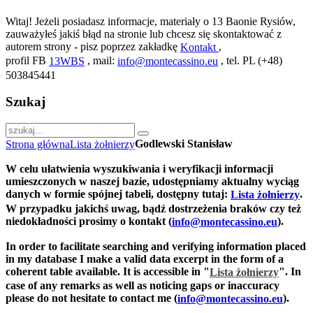
Witaj! Jeżeli posiadasz informacje, materiały o 13 Baonie Rysiów,
zauważyłeś jakiś błąd na stronie lub chcesz się skontaktować z
autorem strony - pisz poprzez zakładkę
,
Kontakt
profil FB
, mail:
, tel. PL (+48)
13WBS
info@montecassino.eu
503845441
Szukaj
Godlewski Stanisław
Strona główna
Lista żołnierzy
W celu ułatwienia wyszukiwania i weryfikacji informacji
umieszczonych w naszej bazie, udostępniamy aktualny wyciąg
danych w formie spójnej tabeli, dostępny tutaj:
.
Lista żołnierzy
W przypadku jakichś uwag, bądź dostrzeżenia braków czy też
niedokładności prosimy o kontakt (
).
info@montecassino.eu
In order to facilitate searching and verifying information placed
in my database I make a valid data excerpt in the form of a
coherent table available. It is accessible in "
".
In
Lista żołnierzy
case of any remarks as well as noticing gaps or inaccuracy
please do not hesitate to contact me (
).
info@montecassino.eu