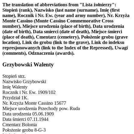
The translation of abbreviations from "Lista żołnierzy":
Stopień (rank), Nazwisko (last name (surname), Imię (first
name), Rocznik i Nr. Ew. (year and army number), Nr. Krzyża
Monte Cassino (Monte Cassino Commemorative Cross
number), Miejsce urodzenia (place of birth), Data urodzenia
(date of birth), Data smierci (date of death), Miejsce śmierci
(place of death), Cmentarz (cemetery), Położenie grobu (grave
location), Link do grobu (link to the grave), Link do indeksu
represjonowanych (link to the Index of the Repressed), Uwagi
(comments), Odznaczenia (awards).
Grzybowski Walenty
Stopień
strz.
Nazwisko
Grzybowski
Imię
Walenty
Rocznik i Nr. Ew.
1909/102
Przydział
1K.
Nr. Krzyża Monte Cassino
15677
Miejsce urodzenia
Przechody pow. Ruda
Data urodzenia
05.06.1909
Data śmierci
07.11.1944
Cmentarz
Bolonia
Położenie grobu
8-G-3