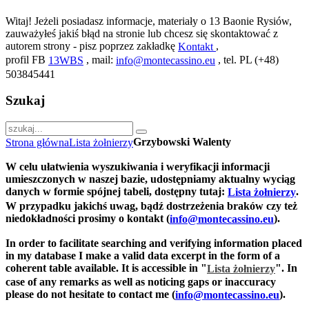
Witaj! Jeżeli posiadasz informacje, materiały o 13 Baonie Rysiów,
zauważyłeś jakiś błąd na stronie lub chcesz się skontaktować z
autorem strony - pisz poprzez zakładkę
,
Kontakt
profil FB
, mail:
, tel. PL (+48)
13WBS
info@montecassino.eu
503845441
Szukaj
Grzybowski Walenty
Strona główna
Lista żołnierzy
W celu ułatwienia wyszukiwania i weryfikacji informacji
umieszczonych w naszej bazie, udostępniamy aktualny wyciąg
danych w formie spójnej tabeli, dostępny tutaj:
.
Lista żołnierzy
W przypadku jakichś uwag, bądź dostrzeżenia braków czy też
niedokładności prosimy o kontakt (
).
info@montecassino.eu
In order to facilitate searching and verifying information placed
in my database I make a valid data excerpt in the form of a
coherent table available. It is accessible in "
".
In
Lista żołnierzy
case of any remarks as well as noticing gaps or inaccuracy
please do not hesitate to contact me (
).
info@montecassino.eu