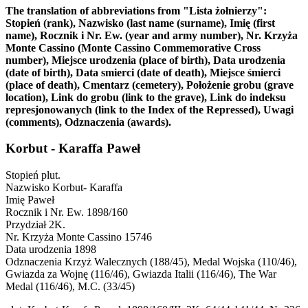
The translation of abbreviations from "Lista żołnierzy":
Stopień (rank), Nazwisko (last name (surname), Imię (first
name), Rocznik i Nr. Ew. (year and army number), Nr. Krzyża
Monte Cassino (Monte Cassino Commemorative Cross
number), Miejsce urodzenia (place of birth), Data urodzenia
(date of birth), Data smierci (date of death), Miejsce śmierci
(place of death), Cmentarz (cemetery), Położenie grobu (grave
location), Link do grobu (link to the grave), Link do indeksu
represjonowanych (link to the Index of the Repressed), Uwagi
(comments), Odznaczenia (awards).
Korbut - Karaffa Paweł
Stopień
plut.
Nazwisko
Korbut- Karaffa
Imię
Paweł
Rocznik i Nr. Ew.
1898/160
Przydział
2K.
Nr. Krzyża Monte Cassino
15746
Data urodzenia
1898
Odznaczenia
Krzyż Walecznych (188/45), Medal Wojska (110/46),
Gwiazda za Wojnę (116/46), Gwiazda Italii (116/46), The War
Medal (116/46), M.C. (33/45)