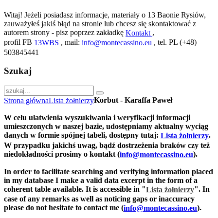
Witaj! Jeżeli posiadasz informacje, materiały o 13 Baonie Rysiów,
zauważyłeś jakiś błąd na stronie lub chcesz się skontaktować z
autorem strony - pisz poprzez zakładkę
,
Kontakt
profil FB
, mail:
, tel. PL (+48)
13WBS
info@montecassino.eu
503845441
Szukaj
Korbut - Karaffa Paweł
Strona główna
Lista żołnierzy
W celu ułatwienia wyszukiwania i weryfikacji informacji
umieszczonych w naszej bazie, udostępniamy aktualny wyciąg
danych w formie spójnej tabeli, dostępny tutaj:
.
Lista żołnierzy
W przypadku jakichś uwag, bądź dostrzeżenia braków czy też
niedokładności prosimy o kontakt (
).
info@montecassino.eu
In order to facilitate searching and verifying information placed
in my database I make a valid data excerpt in the form of a
coherent table available. It is accessible in "
".
In
Lista żołnierzy
case of any remarks as well as noticing gaps or inaccuracy
please do not hesitate to contact me (
).
info@montecassino.eu