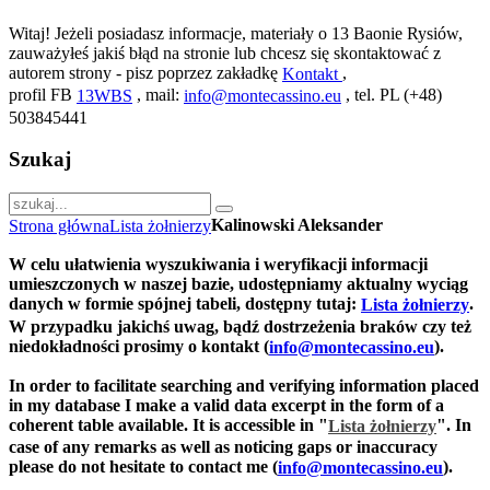
Witaj! Jeżeli posiadasz informacje, materiały o 13 Baonie Rysiów,
zauważyłeś jakiś błąd na stronie lub chcesz się skontaktować z
autorem strony - pisz poprzez zakładkę
,
Kontakt
profil FB
, mail:
, tel. PL (+48)
13WBS
info@montecassino.eu
503845441
Szukaj
Kalinowski Aleksander
Strona główna
Lista żołnierzy
W celu ułatwienia wyszukiwania i weryfikacji informacji
umieszczonych w naszej bazie, udostępniamy aktualny wyciąg
danych w formie spójnej tabeli, dostępny tutaj:
.
Lista żołnierzy
W przypadku jakichś uwag, bądź dostrzeżenia braków czy też
niedokładności prosimy o kontakt (
).
info@montecassino.eu
In order to facilitate searching and verifying information placed
in my database I make a valid data excerpt in the form of a
coherent table available. It is accessible in "
".
In
Lista żołnierzy
case of any remarks as well as noticing gaps or inaccuracy
please do not hesitate to contact me (
).
info@montecassino.eu