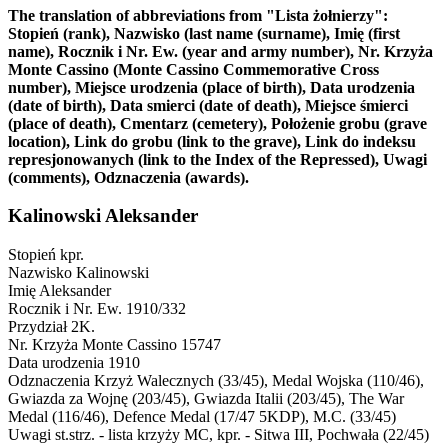
The translation of abbreviations from "Lista żołnierzy":
Stopień (rank), Nazwisko (last name (surname), Imię (first
name), Rocznik i Nr. Ew. (year and army number), Nr. Krzyża
Monte Cassino (Monte Cassino Commemorative Cross
number), Miejsce urodzenia (place of birth), Data urodzenia
(date of birth), Data smierci (date of death), Miejsce śmierci
(place of death), Cmentarz (cemetery), Położenie grobu (grave
location), Link do grobu (link to the grave), Link do indeksu
represjonowanych (link to the Index of the Repressed), Uwagi
(comments), Odznaczenia (awards).
Kalinowski Aleksander
Stopień
kpr.
Nazwisko
Kalinowski
Imię
Aleksander
Rocznik i Nr. Ew.
1910/332
Przydział
2K.
Nr. Krzyża Monte Cassino
15747
Data urodzenia
1910
Odznaczenia
Krzyż Walecznych (33/45), Medal Wojska (110/46),
Gwiazda za Wojnę (203/45), Gwiazda Italii (203/45), The War
Medal (116/46), Defence Medal (17/47 5KDP), M.C. (33/45)
Uwagi
st.strz. - lista krzyży MC, kpr. - Sitwa III, Pochwała (22/45)