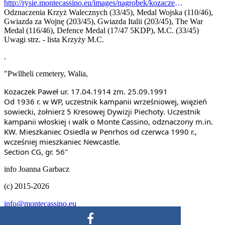
http://rysie.montecassino.eu/images/nagrobek/kozaczek_pawel.jpg
Odznaczenia
Krzyż Walecznych (33/45), Medal Wojska (110/46),
Gwiazda za Wojnę (203/45), Gwiazda Italii (203/45), The War
Medal (116/46), Defence Medal (17/47 5KDP), M.C. (33/45)
Uwagi
strz. - lista Krzyży M.C.
.
"Pwllheli cemetery, Walia,
Kozaczek Paweł ur. 17.04.1914 zm. 25.09.1991
Od 1936 r. w WP, uczestnik kampanii wrześniowej, więzień
sowiecki, żołnierz 5 Kresowej Dywizji Piechoty. Uczestnik
kampanii włoskiej i walk o Monte Cassino, odznaczony m.in.
KW. Mieszkaniec Osiedla w Penrhos od czerwca 1990 r.,
wcześniej mieszkaniec Newcastle.
Section CG, gr. 56"
info Joanna Garbacz
(c) 2015-2026
info@montecassino.eu