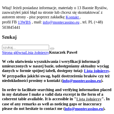
Witaj! Jeżeli posiadasz informacje, materiały o 13 Baonie Rysiów,
zauważyłeś jakiś błąd na stronie lub chcesz się skontaktować z
autorem strony - pisz poprzez zakładkę
,
Kontakt
profil FB
, mail:
, tel. PL (+48)
13WBS
info@montecassino.eu
503845441
Szukaj
Kozaczek Paweł
Strona główna
Lista żołnierzy
W celu ułatwienia wyszukiwania i weryfikacji informacji
umieszczonych w naszej bazie, udostępniamy aktualny wyciąg
danych w formie spójnej tabeli, dostępny tutaj:
.
Lista żołnierzy
W przypadku jakichś uwag, bądź dostrzeżenia braków czy też
niedokładności prosimy o kontakt (
).
info@montecassino.eu
In order to facilitate searching and verifying information placed
in my database I make a valid data excerpt in the form of a
coherent table available. It is accessible in "
".
In
Lista żołnierzy
case of any remarks as well as noticing gaps or inaccuracy
please do not hesitate to contact me (
).
info@montecassino.eu