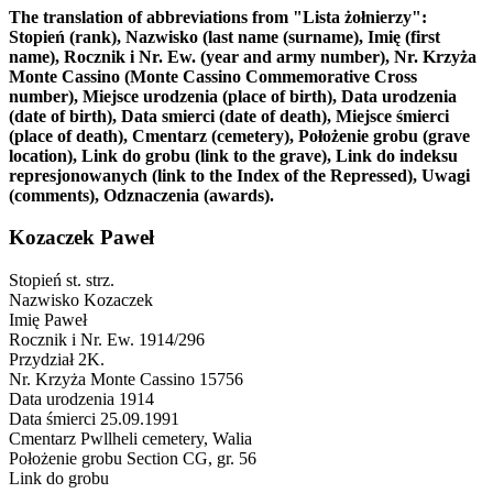
The translation of abbreviations from "Lista żołnierzy":
Stopień (rank), Nazwisko (last name (surname), Imię (first
name), Rocznik i Nr. Ew. (year and army number), Nr. Krzyża
Monte Cassino (Monte Cassino Commemorative Cross
number), Miejsce urodzenia (place of birth), Data urodzenia
(date of birth), Data smierci (date of death), Miejsce śmierci
(place of death), Cmentarz (cemetery), Położenie grobu (grave
location), Link do grobu (link to the grave), Link do indeksu
represjonowanych (link to the Index of the Repressed), Uwagi
(comments), Odznaczenia (awards).
Kozaczek Paweł
Stopień
st. strz.
Nazwisko
Kozaczek
Imię
Paweł
Rocznik i Nr. Ew.
1914/296
Przydział
2K.
Nr. Krzyża Monte Cassino
15756
Data urodzenia
1914
Data śmierci
25.09.1991
Cmentarz
Pwllheli cemetery, Walia
Położenie grobu
Section CG, gr. 56
Link do grobu