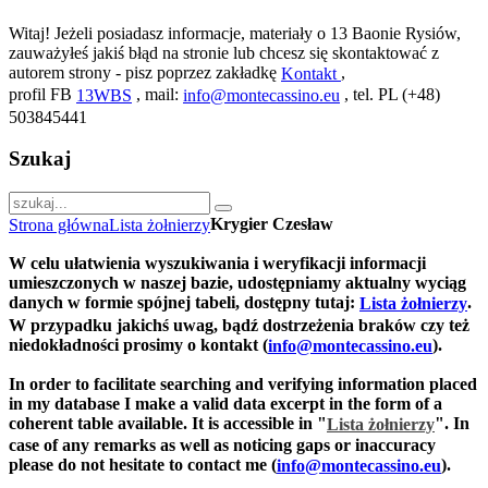
Witaj! Jeżeli posiadasz informacje, materiały o 13 Baonie Rysiów,
zauważyłeś jakiś błąd na stronie lub chcesz się skontaktować z
autorem strony - pisz poprzez zakładkę
,
Kontakt
profil FB
, mail:
, tel. PL (+48)
13WBS
info@montecassino.eu
503845441
Szukaj
Krygier Czesław
Strona główna
Lista żołnierzy
W celu ułatwienia wyszukiwania i weryfikacji informacji
umieszczonych w naszej bazie, udostępniamy aktualny wyciąg
danych w formie spójnej tabeli, dostępny tutaj:
.
Lista żołnierzy
W przypadku jakichś uwag, bądź dostrzeżenia braków czy też
niedokładności prosimy o kontakt (
).
info@montecassino.eu
In order to facilitate searching and verifying information placed
in my database I make a valid data excerpt in the form of a
coherent table available. It is accessible in "
".
In
Lista żołnierzy
case of any remarks as well as noticing gaps or inaccuracy
please do not hesitate to contact me (
).
info@montecassino.eu