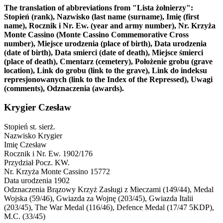
The translation of abbreviations from "Lista żołnierzy":
Stopień (rank), Nazwisko (last name (surname), Imię (first
name), Rocznik i Nr. Ew. (year and army number), Nr. Krzyża
Monte Cassino (Monte Cassino Commemorative Cross
number), Miejsce urodzenia (place of birth), Data urodzenia
(date of birth), Data smierci (date of death), Miejsce śmierci
(place of death), Cmentarz (cemetery), Położenie grobu (grave
location), Link do grobu (link to the grave), Link do indeksu
represjonowanych (link to the Index of the Repressed), Uwagi
(comments), Odznaczenia (awards).
Krygier Czesław
Stopień
st. sierż.
Nazwisko
Krygier
Imię
Czesław
Rocznik i Nr. Ew.
1902/176
Przydział
Pocz. KW.
Nr. Krzyża Monte Cassino
15772
Data urodzenia
1902
Odznaczenia
Brązowy Krzyż Zasługi z Mieczami (149/44), Medal
Wojska (59/46), Gwiazda za Wojnę (203/45), Gwiazda Italii
(203/45), The War Medal (116/46), Defence Medal (17/47 5KDP),
M.C. (33/45)