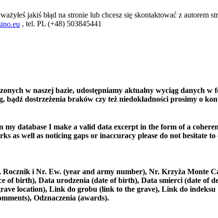
ważyłeś jakiś błąd na stronie lub chcesz się skontaktować z autorem str
, tel. PL (+48) 503845441
ino.eu
czonych w naszej bazie, udostępniamy aktualny wyciąg danych w f
, bądź dostrzeżenia braków czy też niedokładności prosimy o kon
in my database I make a valid data excerpt in the form of a coheren
ks as well as noticing gaps or inaccuracy please do not hesitate to
e), Rocznik i Nr. Ew. (year and army number), Nr. Krzyża Monte C
 birth), Data urodzenia (date of birth), Data smierci (date of de
rave location), Link do grobu (link to the grave), Link do indeksu
comments), Odznaczenia (awards).