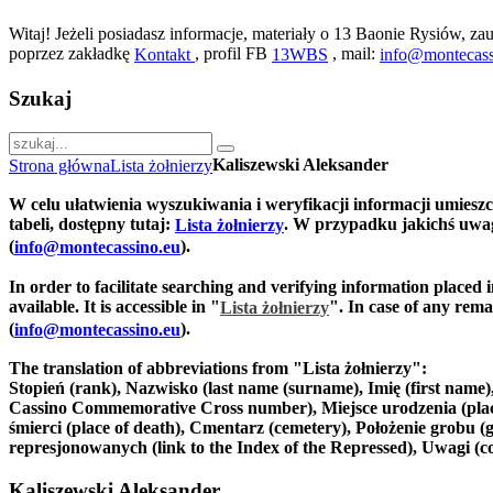
Witaj! Jeżeli posiadasz informacje, materiały o 13 Baonie Rysiów, zau
poprzez zakładkę
, profil FB
, mail:
Kontakt
13WBS
info@montecass
Szukaj
Kaliszewski Aleksander
Strona główna
Lista żołnierzy
W celu ułatwienia wyszukiwania i weryfikacji informacji umiesz
tabeli, dostępny tutaj:
. W przypadku jakichś uwag
Lista żołnierzy
(
).
info@montecassino.eu
In order to facilitate searching and verifying information placed 
available. It is accessible in "
".
In case of any remar
Lista żołnierzy
(
).
info@montecassino.eu
The translation of abbreviations from "Lista żołnierzy":
Stopień (rank), Nazwisko (last name (surname), Imię (first nam
Cassino Commemorative Cross number), Miejsce urodzenia (place of
śmierci (place of death), Cmentarz (cemetery), Położenie grobu (g
represjonowanych (link to the Index of the Repressed), Uwagi (
Kaliszewski Aleksander