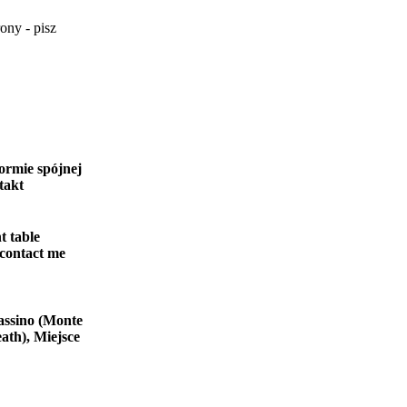
ony - pisz
ormie spójnej
takt
t table
 contact me
assino (Monte
ath), Miejsce