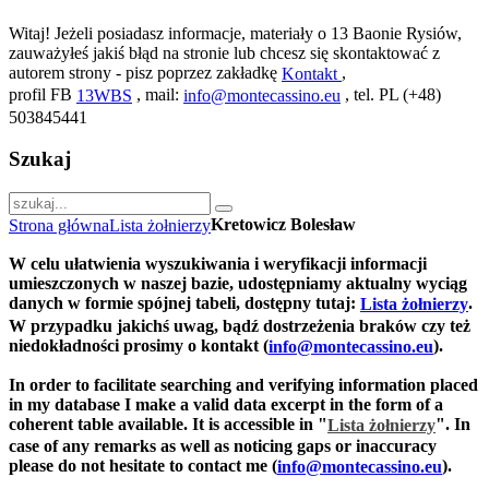
Witaj! Jeżeli posiadasz informacje, materiały o 13 Baonie Rysiów,
zauważyłeś jakiś błąd na stronie lub chcesz się skontaktować z
autorem strony - pisz poprzez zakładkę
,
Kontakt
profil FB
, mail:
, tel. PL (+48)
13WBS
info@montecassino.eu
503845441
Szukaj
Kretowicz Bolesław
Strona główna
Lista żołnierzy
W celu ułatwienia wyszukiwania i weryfikacji informacji
umieszczonych w naszej bazie, udostępniamy aktualny wyciąg
danych w formie spójnej tabeli, dostępny tutaj:
.
Lista żołnierzy
W przypadku jakichś uwag, bądź dostrzeżenia braków czy też
niedokładności prosimy o kontakt (
).
info@montecassino.eu
In order to facilitate searching and verifying information placed
in my database I make a valid data excerpt in the form of a
coherent table available. It is accessible in "
".
In
Lista żołnierzy
case of any remarks as well as noticing gaps or inaccuracy
please do not hesitate to contact me (
).
info@montecassino.eu