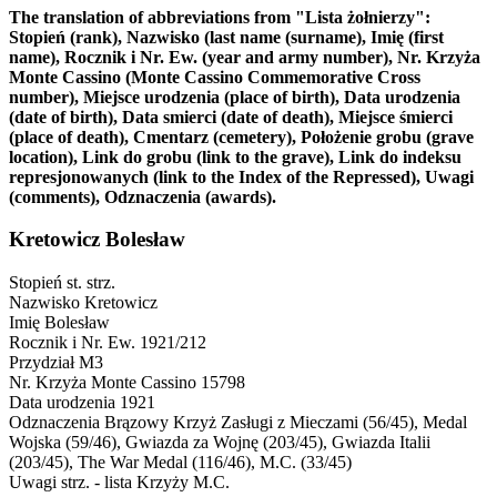
The translation of abbreviations from "Lista żołnierzy":
Stopień (rank), Nazwisko (last name (surname), Imię (first
name), Rocznik i Nr. Ew. (year and army number), Nr. Krzyża
Monte Cassino (Monte Cassino Commemorative Cross
number), Miejsce urodzenia (place of birth), Data urodzenia
(date of birth), Data smierci (date of death), Miejsce śmierci
(place of death), Cmentarz (cemetery), Położenie grobu (grave
location), Link do grobu (link to the grave), Link do indeksu
represjonowanych (link to the Index of the Repressed), Uwagi
(comments), Odznaczenia (awards).
Kretowicz Bolesław
Stopień
st. strz.
Nazwisko
Kretowicz
Imię
Bolesław
Rocznik i Nr. Ew.
1921/212
Przydział
M3
Nr. Krzyża Monte Cassino
15798
Data urodzenia
1921
Odznaczenia
Brązowy Krzyż Zasługi z Mieczami (56/45), Medal
Wojska (59/46), Gwiazda za Wojnę (203/45), Gwiazda Italii
(203/45), The War Medal (116/46), M.C. (33/45)
Uwagi
strz. - lista Krzyży M.C.