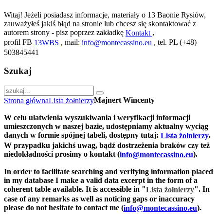
Witaj! Jeżeli posiadasz informacje, materiały o 13 Baonie Rysiów,
zauważyłeś jakiś błąd na stronie lub chcesz się skontaktować z
autorem strony - pisz poprzez zakładkę
,
Kontakt
profil FB
, mail:
, tel. PL (+48)
13WBS
info@montecassino.eu
503845441
Szukaj
Majnert Wincenty
Strona główna
Lista żołnierzy
W celu ułatwienia wyszukiwania i weryfikacji informacji
umieszczonych w naszej bazie, udostępniamy aktualny wyciąg
danych w formie spójnej tabeli, dostępny tutaj:
.
Lista żołnierzy
W przypadku jakichś uwag, bądź dostrzeżenia braków czy też
niedokładności prosimy o kontakt (
).
info@montecassino.eu
In order to facilitate searching and verifying information placed
in my database I make a valid data excerpt in the form of a
coherent table available. It is accessible in "
".
In
Lista żołnierzy
case of any remarks as well as noticing gaps or inaccuracy
please do not hesitate to contact me (
).
info@montecassino.eu