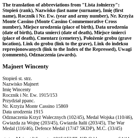
The translation of abbreviations from "Lista żołnierzy":
Stopień (rank), Nazwisko (last name (surname), Imię (first
name), Rocznik i Nr. Ew. (year and army number), Nr. Krzyża
Monte Cassino (Monte Cassino Commemorative Cross
number), Miejsce urodzenia (place of birth), Data urodzenia
(date of birth), Data smierci (date of death), Miejsce śmierci
(place of death), Cmentarz (cemetery), Położenie grobu (grave
location), Link do grobu (link to the grave), Link do indeksu
represjonowanych (link to the Index of the Repressed), Uwagi
(comments), Odznaczenia (awards).
Majnert Wincenty
Stopień
st. strz.
Nazwisko
Majnert
Imię
Wincenty
Rocznik i Nr. Ew.
1915/153
Przydział
ppanc.
Nr. Krzyża Monte Cassino
15869
Data urodzenia
1915
Odznaczenia
Krzyż Walecznych (102/45), Medal Wojska (110/46),
Gwiazda za Wojnę (203/45), Gwiazda Italii (203/45), The War
Medal (116/46), Defence Medal (17/47 5KDP), M.C. (33/45)