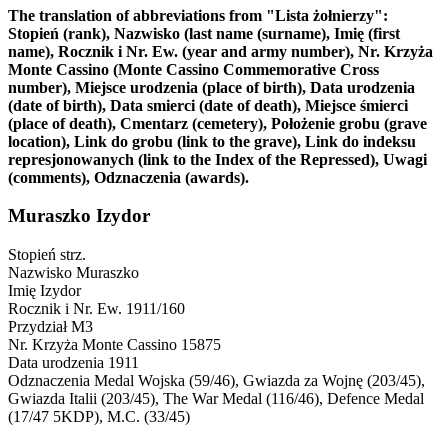
The translation of abbreviations from "Lista żołnierzy":
Stopień (rank), Nazwisko (last name (surname), Imię (first
name), Rocznik i Nr. Ew. (year and army number), Nr. Krzyża
Monte Cassino (Monte Cassino Commemorative Cross
number), Miejsce urodzenia (place of birth), Data urodzenia
(date of birth), Data smierci (date of death), Miejsce śmierci
(place of death), Cmentarz (cemetery), Położenie grobu (grave
location), Link do grobu (link to the grave), Link do indeksu
represjonowanych (link to the Index of the Repressed), Uwagi
(comments), Odznaczenia (awards).
Muraszko Izydor
Stopień
strz.
Nazwisko
Muraszko
Imię
Izydor
Rocznik i Nr. Ew.
1911/160
Przydział
M3
Nr. Krzyża Monte Cassino
15875
Data urodzenia
1911
Odznaczenia
Medal Wojska (59/46), Gwiazda za Wojnę (203/45),
Gwiazda Italii (203/45), The War Medal (116/46), Defence Medal
(17/47 5KDP), M.C. (33/45)