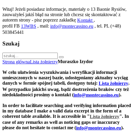
Witaj! Jeżeli posiadasz informacje, materiały o 13 Baonie Rysiów,
zauważyłeś jakiś błąd na stronie lub chcesz się skontaktować z
autorem strony - pisz poprzez zakładkę
,
Kontakt
profil FB
, mail:
, tel. PL (+48)
13WBS
info@montecassino.eu
503845441
Szukaj
Muraszko Izydor
Strona główna
Lista żołnierzy
W celu ułatwienia wyszukiwania i weryfikacji informacji
umieszczonych w naszej bazie, udostępniamy aktualny wyciąg
danych w formie spójnej tabeli, dostępny tutaj:
.
Lista żołnierzy
W przypadku jakichś uwag, bądź dostrzeżenia braków czy też
niedokładności prosimy o kontakt (
).
info@montecassino.eu
In order to facilitate searching and verifying information placed
in my database I make a valid data excerpt in the form of a
coherent table available. It is accessible in "
".
In
Lista żołnierzy
case of any remarks as well as noticing gaps or inaccuracy
please do not hesitate to contact me (
).
info@montecassino.eu