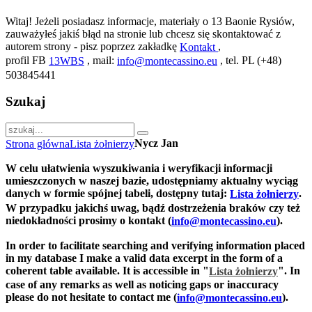
Witaj! Jeżeli posiadasz informacje, materiały o 13 Baonie Rysiów,
zauważyłeś jakiś błąd na stronie lub chcesz się skontaktować z
autorem strony - pisz poprzez zakładkę
,
Kontakt
profil FB
, mail:
, tel. PL (+48)
13WBS
info@montecassino.eu
503845441
Szukaj
Nycz Jan
Strona główna
Lista żołnierzy
W celu ułatwienia wyszukiwania i weryfikacji informacji
umieszczonych w naszej bazie, udostępniamy aktualny wyciąg
danych w formie spójnej tabeli, dostępny tutaj:
.
Lista żołnierzy
W przypadku jakichś uwag, bądź dostrzeżenia braków czy też
niedokładności prosimy o kontakt (
).
info@montecassino.eu
In order to facilitate searching and verifying information placed
in my database I make a valid data excerpt in the form of a
coherent table available. It is accessible in "
".
In
Lista żołnierzy
case of any remarks as well as noticing gaps or inaccuracy
please do not hesitate to contact me (
).
info@montecassino.eu