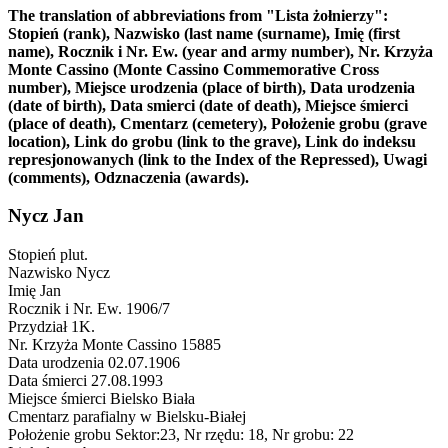
The translation of abbreviations from "Lista żołnierzy":
Stopień (rank), Nazwisko (last name (surname), Imię (first
name), Rocznik i Nr. Ew. (year and army number), Nr. Krzyża
Monte Cassino (Monte Cassino Commemorative Cross
number), Miejsce urodzenia (place of birth), Data urodzenia
(date of birth), Data smierci (date of death), Miejsce śmierci
(place of death), Cmentarz (cemetery), Położenie grobu (grave
location), Link do grobu (link to the grave), Link do indeksu
represjonowanych (link to the Index of the Repressed), Uwagi
(comments), Odznaczenia (awards).
Nycz Jan
Stopień
plut.
Nazwisko
Nycz
Imię
Jan
Rocznik i Nr. Ew.
1906/7
Przydział
1K.
Nr. Krzyża Monte Cassino
15885
Data urodzenia
02.07.1906
Data śmierci
27.08.1993
Miejsce śmierci
Bielsko Biała
Cmentarz
parafialny w Bielsku-Białej
Położenie grobu
Sektor:23, Nr rzędu: 18, Nr grobu: 22