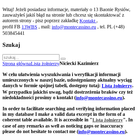
Witaj! Jeżeli posiadasz informacje, materiały o 13 Baonie Rysiów,
zauważyłeś jakiś błąd na stronie lub chcesz się skontaktować z
autorem strony - pisz poprzez zakładkę
,
Kontakt
profil FB
, mail:
, tel. PL (+48)
13WBS
info@montecassino.eu
503845441
Szukaj
Niciecki Kazimierz
Strona główna
Lista żołnierzy
W celu ułatwienia wyszukiwania i weryfikacji informacji
umieszczonych w naszej bazie, udostępniamy aktualny wyciąg
danych w formie spójnej tabeli, dostępny tutaj:
.
Lista żołnierzy
W przypadku jakichś uwag, bądź dostrzeżenia braków czy też
niedokładności prosimy o kontakt (
).
info@montecassino.eu
In order to facilitate searching and verifying information placed
in my database I make a valid data excerpt in the form of a
coherent table available. It is accessible in "
".
In
Lista żołnierzy
case of any remarks as well as noticing gaps or inaccuracy
please do not hesitate to contact me (
).
info@montecassino.eu