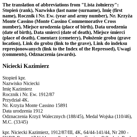
The translation of abbreviations from "Lista żołnierzy":
Stopień (rank), Nazwisko (last name (surname), Imię (first
name), Rocznik i Nr. Ew. (year and army number), Nr. Krzyża
Monte Cassino (Monte Cassino Commemorative Cross
number), Miejsce urodzenia (place of birth), Data urodzenia
(date of birth), Data smierci (date of death), Miejsce śmierci
(place of death), Cmentarz (cemetery), Położenie grobu (grave
location), Link do grobu (link to the grave), Link do indeksu
represjonowanych (link to the Index of the Repressed), Uwagi
(comments), Odznaczenia (awards).
Niciecki Kazimierz
Stopień
kpr.
Nazwisko
Niciecki
Imię
Kazimierz
Rocznik i Nr. Ew.
1912/87
Przydział
4K.
Nr. Krzyża Monte Cassino
15891
Data urodzenia
1912
Odznaczenia
Krzyż Walecznych (188/45), Medal Wojska (110/46),
M.C. (33/45)
kpr. Niciecki Kazimierz, 1912/87/III, 4K, 64/44-141/44, Nr 280 -