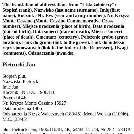
The translation of abbreviations from "Lista żołnierzy":
Stopień (rank), Nazwisko (last name (surname), Imię (first
name), Rocznik i Nr. Ew. (year and army number), Nr. Krzyża
Monte Cassino (Monte Cassino Commemorative Cross
number), Miejsce urodzenia (place of birth), Data urodzenia
(date of birth), Data smierci (date of death), Miejsce śmierci
(place of death), Cmentarz (cemetery), Położenie grobu (grave
location), Link do grobu (link to the grave), Link do indeksu
represjonowanych (link to the Index of the Repressed), Uwagi
(comments), Odznaczenia (awards).
Pietrucki Jan
Stopień
plut.
Nazwisko
Pietrucki
Imię
Jan
Rocznik i Nr. Ew.
1906/116
Przydział
4K.
Nr. Krzyża Monte Cassino
15927
Data urodzenia
1906
Odznaczenia
Krzyż Walecznych (188/45), Medal Wojska (110/46),
M.C. (33/45)
plut. Pietrucki Jan, 1906/116/III, 4K, 64/44-141/44, Nr 282 - 5KDP,