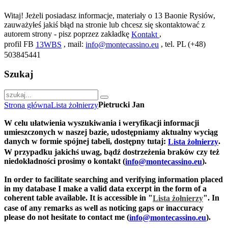
Witaj! Jeżeli posiadasz informacje, materiały o 13 Baonie Rysiów,
zauważyłeś jakiś błąd na stronie lub chcesz się skontaktować z
autorem strony - pisz poprzez zakładkę
,
Kontakt
profil FB
, mail:
, tel. PL (+48)
13WBS
info@montecassino.eu
503845441
Szukaj
Pietrucki Jan
Strona główna
Lista żołnierzy
W celu ułatwienia wyszukiwania i weryfikacji informacji
umieszczonych w naszej bazie, udostępniamy aktualny wyciąg
danych w formie spójnej tabeli, dostępny tutaj:
.
Lista żołnierzy
W przypadku jakichś uwag, bądź dostrzeżenia braków czy też
niedokładności prosimy o kontakt (
).
info@montecassino.eu
In order to facilitate searching and verifying information placed
in my database I make a valid data excerpt in the form of a
coherent table available. It is accessible in "
".
In
Lista żołnierzy
case of any remarks as well as noticing gaps or inaccuracy
please do not hesitate to contact me (
).
info@montecassino.eu