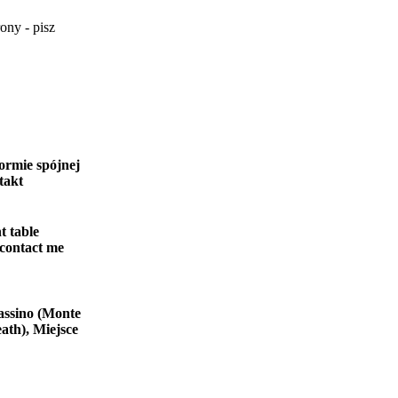
ony - pisz
ormie spójnej
takt
t table
 contact me
assino (Monte
ath), Miejsce