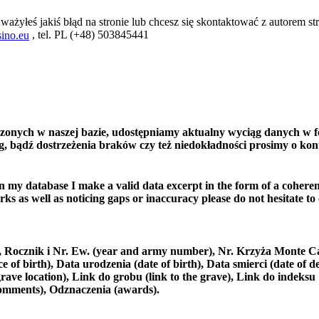
ważyłeś jakiś błąd na stronie lub chcesz się skontaktować z autorem str
, tel. PL (+48) 503845441
ino.eu
czonych w naszej bazie, udostępniamy aktualny wyciąg danych w f
, bądź dostrzeżenia braków czy też niedokładności prosimy o kon
in my database I make a valid data excerpt in the form of a coheren
ks as well as noticing gaps or inaccuracy please do not hesitate to
e), Rocznik i Nr. Ew. (year and army number), Nr. Krzyża Monte C
 birth), Data urodzenia (date of birth), Data smierci (date of de
rave location), Link do grobu (link to the grave), Link do indeksu
comments), Odznaczenia (awards).