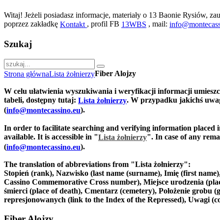
Witaj! Jeżeli posiadasz informacje, materiały o 13 Baonie Rysiów, zau
poprzez zakładkę
, profil FB
, mail:
Kontakt
13WBS
info@montecass
Szukaj
Fiber Alojzy
Strona główna
Lista żołnierzy
W celu ułatwienia wyszukiwania i weryfikacji informacji umiesz
tabeli, dostępny tutaj:
. W przypadku jakichś uwag
Lista żołnierzy
(
).
info@montecassino.eu
In order to facilitate searching and verifying information placed 
available. It is accessible in "
".
In case of any remar
Lista żołnierzy
(
).
info@montecassino.eu
The translation of abbreviations from "Lista żołnierzy":
Stopień (rank), Nazwisko (last name (surname), Imię (first nam
Cassino Commemorative Cross number), Miejsce urodzenia (place of
śmierci (place of death), Cmentarz (cemetery), Położenie grobu (g
represjonowanych (link to the Index of the Repressed), Uwagi (
Fiber Alojzy