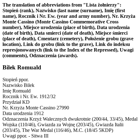
The translation of abbreviations from "Lista żołnierzy":
Stopień (rank), Nazwisko (last name (surname), Imię (first
name), Rocznik i Nr. Ew. (year and army number), Nr. Krzyża
Monte Cassino (Monte Cassino Commemorative Cross
number), Miejsce urodzenia (place of birth), Data urodzenia
(date of birth), Data smierci (date of death), Miejsce śmierci
(place of death), Cmentarz (cemetery), Położenie grobu (grave
location), Link do grobu (link to the grave), Link do indeksu
represjonowanych (link to the Index of the Repressed), Uwagi
(comments), Odznaczenia (awards).
Bilek Romuald
Stopień
ppor.
Nazwisko
Bilek
Imię
Romuald
Rocznik i Nr. Ew.
1912/32
Przydział
KD
Nr. Krzyża Monte Cassino
27990
Data urodzenia
1912
Odznaczenia
Krzyż Walecznych dwukrotnie (200/44, 33/45), Medal
Wojska (110/46), Gwiazda za Wojnę (203/45), Gwiazda Italii
(203/45), The War Medal (116/46), M.C. (18/45 5KDP)
Uwagi
ppor. - Sitwa III