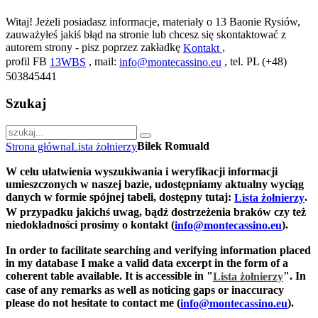
Witaj! Jeżeli posiadasz informacje, materiały o 13 Baonie Rysiów,
zauważyłeś jakiś błąd na stronie lub chcesz się skontaktować z
autorem strony - pisz poprzez zakładkę
,
Kontakt
profil FB
, mail:
, tel. PL (+48)
13WBS
info@montecassino.eu
503845441
Szukaj
Bilek Romuald
Strona główna
Lista żołnierzy
W celu ułatwienia wyszukiwania i weryfikacji informacji
umieszczonych w naszej bazie, udostępniamy aktualny wyciąg
danych w formie spójnej tabeli, dostępny tutaj:
.
Lista żołnierzy
W przypadku jakichś uwag, bądź dostrzeżenia braków czy też
niedokładności prosimy o kontakt (
).
info@montecassino.eu
In order to facilitate searching and verifying information placed
in my database I make a valid data excerpt in the form of a
coherent table available. It is accessible in "
".
In
Lista żołnierzy
case of any remarks as well as noticing gaps or inaccuracy
please do not hesitate to contact me (
).
info@montecassino.eu