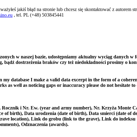
ważyłeś jakiś błąd na stronie lub chcesz się skontaktować z autorem str
, tel. PL (+48) 503845441
ino.eu
czonych w naszej bazie, udostępniamy aktualny wyciąg danych w f
, bądź dostrzeżenia braków czy też niedokładności prosimy o kon
in my database I make a valid data excerpt in the form of a coheren
ks as well as noticing gaps or inaccuracy please do not hesitate to
e), Rocznik i Nr. Ew. (year and army number), Nr. Krzyża Monte C
 birth), Data urodzenia (date of birth), Data smierci (date of de
rave location), Link do grobu (link to the grave), Link do indeksu
comments), Odznaczenia (awards).