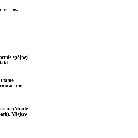
ony - pisz
ormie spójnej
takt
t table
 contact me
assino (Monte
ath), Miejsce