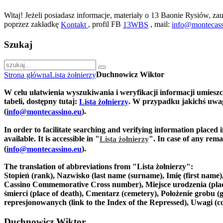
Witaj! Jeżeli posiadasz informacje, materiały o 13 Baonie Rysiów, zau
poprzez zakładkę
, profil FB
, mail:
Kontakt
13WBS
info@montecass
Szukaj
Duchnowicz Wiktor
Strona główna
Lista żołnierzy
W celu ułatwienia wyszukiwania i weryfikacji informacji umiesz
tabeli, dostępny tutaj:
. W przypadku jakichś uwag
Lista żołnierzy
(
).
info@montecassino.eu
In order to facilitate searching and verifying information placed 
available. It is accessible in "
".
In case of any remar
Lista żołnierzy
(
).
info@montecassino.eu
The translation of abbreviations from "Lista żołnierzy":
Stopień (rank), Nazwisko (last name (surname), Imię (first nam
Cassino Commemorative Cross number), Miejsce urodzenia (place of
śmierci (place of death), Cmentarz (cemetery), Położenie grobu (g
represjonowanych (link to the Index of the Repressed), Uwagi (
Duchnowicz Wiktor