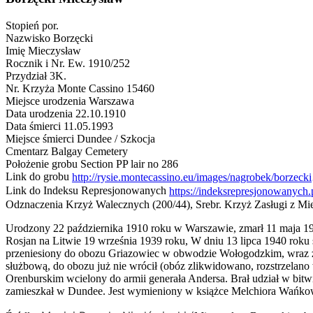
Stopień
por.
Nazwisko
Borzęcki
Imię
Mieczysław
Rocznik i Nr. Ew.
1910/252
Przydział
3K.
Nr. Krzyża Monte Cassino
15460
Miejsce urodzenia
Warszawa
Data urodzenia
22.10.1910
Data śmierci
11.05.1993
Miejsce śmierci
Dundee / Szkocja
Cmentarz
Balgay Cemetery
Położenie grobu
Section PP lair no 286
Link do grobu
http://r
Link do Indeksu Represjonowanych
Odznaczenia
Krzyż Walecznych (200/44), Srebr. Krzyż Zasługi z Mi
Urodzony 22 października 1910 roku w Warszawie, zmarł 11 maja 1
Rosjan na Litwie 19 września 1939 roku, W dniu 13 lipca 1940 rok
przeniesiony do obozu Griazowiec w obwodzie Wołogodzkim, wraz z
służbową, do obozu już nie wrócił (obóz zlikwidowano, rozstrzelan
Orenburskim wcielony do armii generała Andersa. Brał udział w bi
zamieszkał w Dundee. Jest wymieniony w książce Melchiora Wańko