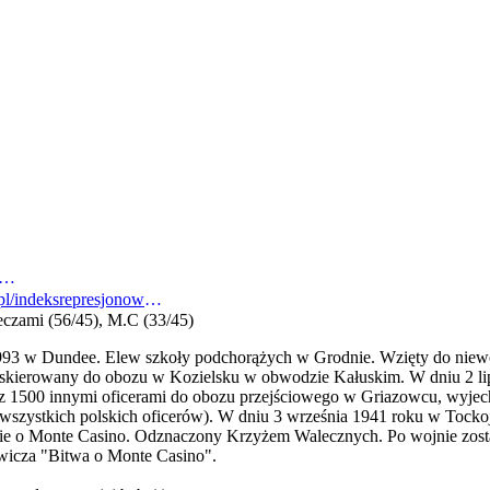
ysie.montecassino.eu/images/nagrobek/borzecki_mieczyslaw_1.jpg
https://indeksrepresjonowanych.pl/indeksrepresjonowanych/pl/szczegoly1.jsp?id=20675
eczami (56/45), M.C (33/45)
993 w Dundee. Elew szkoły podchorążych w Grodnie. Wzięty do niewo
u skierowany do obozu w Kozielsku w obwodzie Kałuskim. W dniu 2 li
 1500 innymi oficerami do obozu przejściowego w Griazowcu, wyjec
o wszystkich polskich oficerów). W dniu 3 września 1941 roku w Tock
twie o Monte Casino. Odznaczony Krzyżem Walecznych. Po wojnie zosta
wicza "Bitwa o Monte Casino".