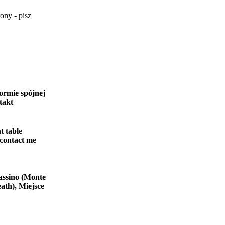
ony - pisz
ormie spójnej
takt
t table
 contact me
assino (Monte
ath), Miejsce