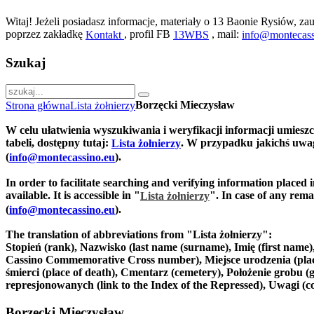
Witaj! Jeżeli posiadasz informacje, materiały o 13 Baonie Rysiów, zau
poprzez zakładkę
, profil FB
, mail:
Kontakt
13WBS
info@montecass
Szukaj
Borzęcki Mieczysław
Strona główna
Lista żołnierzy
W celu ułatwienia wyszukiwania i weryfikacji informacji umiesz
tabeli, dostępny tutaj:
. W przypadku jakichś uwag
Lista żołnierzy
(
).
info@montecassino.eu
In order to facilitate searching and verifying information placed 
available. It is accessible in "
".
In case of any remar
Lista żołnierzy
(
).
info@montecassino.eu
The translation of abbreviations from "Lista żołnierzy":
Stopień (rank), Nazwisko (last name (surname), Imię (first nam
Cassino Commemorative Cross number), Miejsce urodzenia (place of
śmierci (place of death), Cmentarz (cemetery), Położenie grobu (g
represjonowanych (link to the Index of the Repressed), Uwagi (
Borzęcki Mieczysław