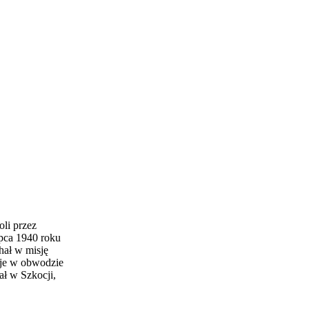
li przez
pca 1940 roku
hał w misję
oje w obwodzie
ł w Szkocji,