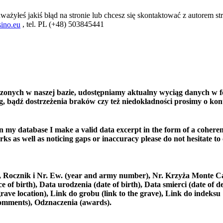
ważyłeś jakiś błąd na stronie lub chcesz się skontaktować z autorem str
, tel. PL (+48) 503845441
ino.eu
czonych w naszej bazie, udostępniamy aktualny wyciąg danych w f
, bądź dostrzeżenia braków czy też niedokładności prosimy o kon
in my database I make a valid data excerpt in the form of a coheren
ks as well as noticing gaps or inaccuracy please do not hesitate to
e), Rocznik i Nr. Ew. (year and army number), Nr. Krzyża Monte C
 birth), Data urodzenia (date of birth), Data smierci (date of de
rave location), Link do grobu (link to the grave), Link do indeksu
comments), Odznaczenia (awards).