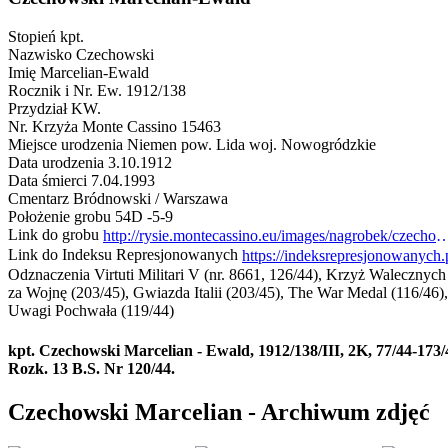
Stopień
kpt.
Nazwisko
Czechowski
Imię
Marcelian-Ewald
Rocznik i Nr. Ew.
1912/138
Przydział
KW.
Nr. Krzyża Monte Cassino
15463
Miejsce urodzenia
Niemen pow. Lida woj. Nowogródzkie
Data urodzenia
3.10.1912
Data śmierci
7.04.1993
Cmentarz
Bródnowski / Warszawa
Położenie grobu
54D -5-9
Link do grobu
http://rysie.montecassino.eu/images/nagrobek/czechowski_
Link do Indeksu Represjonowanych
Odznaczenia
Virtuti Militari V (nr. 8661, 126/44), Krzyż Walecznyc
za Wojnę (203/45), Gwiazda Italii (203/45), The War Medal (116/46
Uwagi
Pochwała (119/44)
kpt. Czechowski Marcelian - Ewald, 1912/138/III, 2K, 77/44-17
Rozk. 13 B.S. Nr 120/44.
Czechowski Marcelian - Archiwum zdjęć