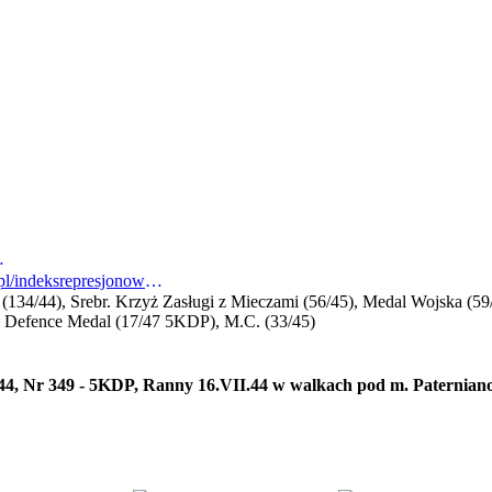
marcelian_ewald.jpg
https://indeksrepresjonowanych.pl/indeksrepresjonowanych/pl/szczegoly1.jsp?id=20473
h (134/44), Srebr. Krzyż Zasługi z Mieczami (56/45), Medal Wojska (5
), Defence Medal (17/47 5KDP), M.C. (33/45)
3/44, Nr 349 - 5KDP, Ranny 16.VII.44 w walkach pod m. Paternian