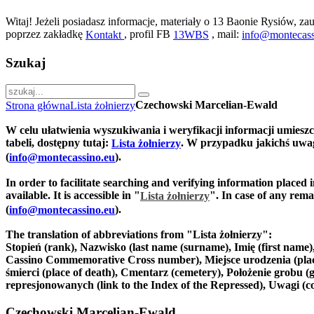
Witaj! Jeżeli posiadasz informacje, materiały o 13 Baonie Rysiów, zau
poprzez zakładkę
, profil FB
, mail:
Kontakt
13WBS
info@montecass
Szukaj
Czechowski Marcelian-Ewald
Strona główna
Lista żołnierzy
W celu ułatwienia wyszukiwania i weryfikacji informacji umiesz
tabeli, dostępny tutaj:
. W przypadku jakichś uwag
Lista żołnierzy
(
).
info@montecassino.eu
In order to facilitate searching and verifying information placed 
available. It is accessible in "
".
In case of any remar
Lista żołnierzy
(
).
info@montecassino.eu
The translation of abbreviations from "Lista żołnierzy":
Stopień (rank), Nazwisko (last name (surname), Imię (first nam
Cassino Commemorative Cross number), Miejsce urodzenia (place of
śmierci (place of death), Cmentarz (cemetery), Położenie grobu (g
represjonowanych (link to the Index of the Repressed), Uwagi (
Czechowski Marcelian-Ewald