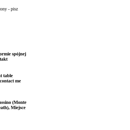
ony - pisz
ormie spójnej
takt
t table
 contact me
assino (Monte
ath), Miejsce