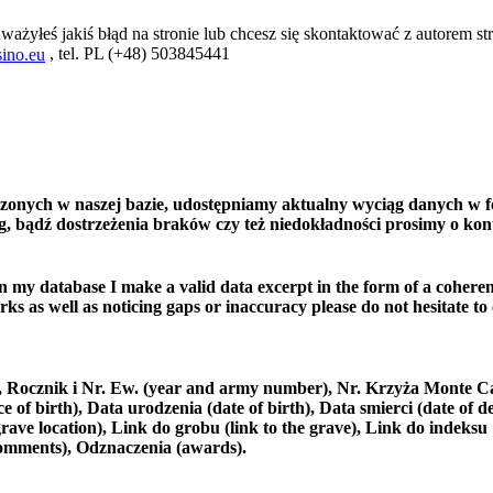
ważyłeś jakiś błąd na stronie lub chcesz się skontaktować z autorem str
, tel. PL (+48) 503845441
ino.eu
czonych w naszej bazie, udostępniamy aktualny wyciąg danych w f
, bądź dostrzeżenia braków czy też niedokładności prosimy o kon
in my database I make a valid data excerpt in the form of a coheren
ks as well as noticing gaps or inaccuracy please do not hesitate to
e), Rocznik i Nr. Ew. (year and army number), Nr. Krzyża Monte C
 birth), Data urodzenia (date of birth), Data smierci (date of de
rave location), Link do grobu (link to the grave), Link do indeksu
comments), Odznaczenia (awards).