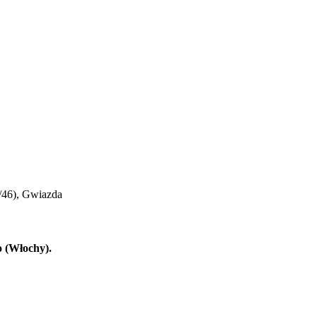
9/46), Gwiazda
o (Włochy).