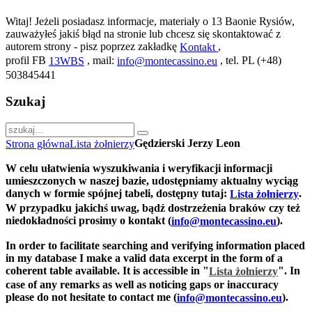
Witaj! Jeżeli posiadasz informacje, materiały o 13 Baonie Rysiów,
zauważyłeś jakiś błąd na stronie lub chcesz się skontaktować z
autorem strony - pisz poprzez zakładkę
,
Kontakt
profil FB
, mail:
, tel. PL (+48)
13WBS
info@montecassino.eu
503845441
Szukaj
Gędzierski Jerzy Leon
Strona główna
Lista żołnierzy
W celu ułatwienia wyszukiwania i weryfikacji informacji
umieszczonych w naszej bazie, udostępniamy aktualny wyciąg
danych w formie spójnej tabeli, dostępny tutaj:
.
Lista żołnierzy
W przypadku jakichś uwag, bądź dostrzeżenia braków czy też
niedokładności prosimy o kontakt (
).
info@montecassino.eu
In order to facilitate searching and verifying information placed
in my database I make a valid data excerpt in the form of a
coherent table available. It is accessible in "
".
In
Lista żołnierzy
case of any remarks as well as noticing gaps or inaccuracy
please do not hesitate to contact me (
).
info@montecassino.eu