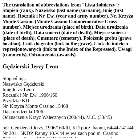
The translation of abbreviations from "Lista żołnierzy":
Stopień (rank), Nazwisko (last name (surname), Imię (first
name), Rocznik i Nr. Ew. (year and army number), Nr. Krzyża
Monte Cassino (Monte Cassino Commemorative Cross
number), Miejsce urodzenia (place of birth), Data urodzenia
(date of birth), Data smierci (date of death), Miejsce śmierci
(place of death), Cmentarz (cemetery), Położenie grobu (grave
location), Link do grobu (link to the grave), Link do indeksu
represjonowanych (link to the Index of the Repressed), Uwagi
(comments), Odznaczenia (awards).
Gędzierski Jerzy Leon
Stopień
mjr.
Nazwisko
Gędzierski
Imię
Jerzy Leon
Rocznik i Nr. Ew.
1906/160
Przydział
KD
Nr. Krzyża Monte Cassino
15468
Data urodzenia
1906
Odznaczenia
Krzyż Walecznych (200/44), M.C. (33/45)
mjr. Gędzierski Jerzy, 1906/160/III, KD pocz. baonu, 64/44-141/44,
Nr 301 - 5KDP, Ranny 10.V.44 w walkach pod m. Cassino