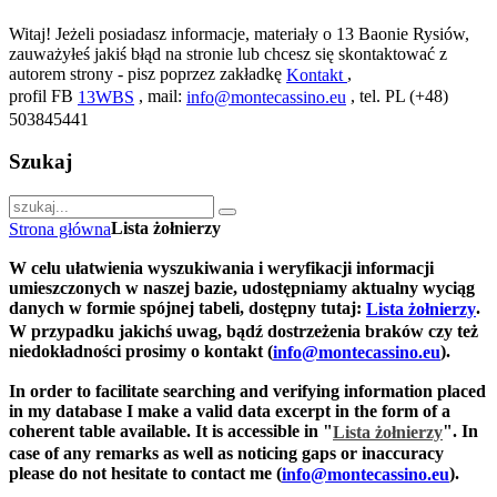
Witaj! Jeżeli posiadasz informacje, materiały o 13 Baonie Rysiów,
zauważyłeś jakiś błąd na stronie lub chcesz się skontaktować z
autorem strony - pisz poprzez zakładkę
,
Kontakt
profil FB
, mail:
, tel. PL (+48)
13WBS
info@montecassino.eu
503845441
Szukaj
Lista żołnierzy
Strona główna
W celu ułatwienia wyszukiwania i weryfikacji informacji
umieszczonych w naszej bazie, udostępniamy aktualny wyciąg
danych w formie spójnej tabeli, dostępny tutaj:
.
Lista żołnierzy
W przypadku jakichś uwag, bądź dostrzeżenia braków czy też
niedokładności prosimy o kontakt (
).
info@montecassino.eu
In order to facilitate searching and verifying information placed
in my database I make a valid data excerpt in the form of a
coherent table available. It is accessible in "
".
In
Lista żołnierzy
case of any remarks as well as noticing gaps or inaccuracy
please do not hesitate to contact me (
).
info@montecassino.eu