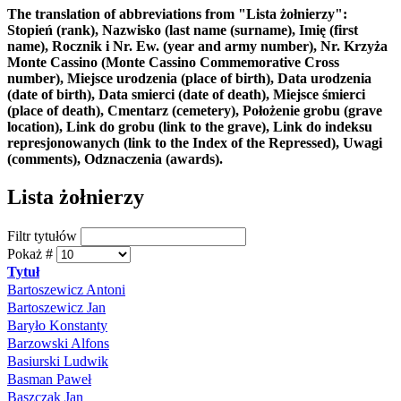
The translation of abbreviations from "Lista żołnierzy":
Stopień (rank), Nazwisko (last name (surname), Imię (first
name), Rocznik i Nr. Ew. (year and army number), Nr. Krzyża
Monte Cassino (Monte Cassino Commemorative Cross
number), Miejsce urodzenia (place of birth), Data urodzenia
(date of birth), Data smierci (date of death), Miejsce śmierci
(place of death), Cmentarz (cemetery), Położenie grobu (grave
location), Link do grobu (link to the grave), Link do indeksu
represjonowanych (link to the Index of the Repressed), Uwagi
(comments), Odznaczenia (awards).
Lista żołnierzy
Filtr tytułów
Pokaż #
Tytuł
Bartoszewicz Antoni
Bartoszewicz Jan
Baryło Konstanty
Barzowski Alfons
Basiurski Ludwik
Basman Paweł
Baszczak Jan